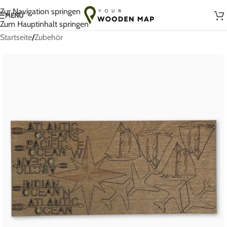
Handgefertigt mit Liebe in Litauen
Zur Navigation springen
MENÜ
Zum Hauptinhalt springen
Startseite
/
Zubehör