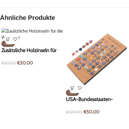
Ähnliche Produkte
-40%
Zusätzliche Holzinseln für
die Weltkarte
€
30.00
€
50.00
-50%
USA-Bundesstaaten-
Flaggen-Pins – 51 Stück
€
50.00
€
100.00