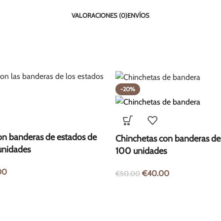
VALORACIONES (0)
ENVÍOS
-20%
on banderas de estados de
Chinchetas con banderas d
unidades
100 unidades
00
€
40.00
€
50.00