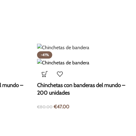
-41%
el mundo –
Chinchetas con banderas del mundo –
200 unidades
€
47.00
€
80.00