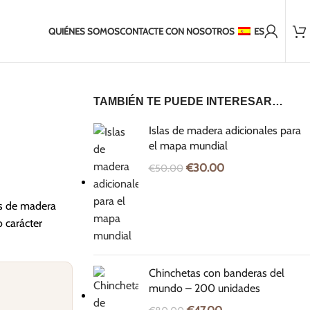
Más de 2.000 clientes satisfechos
ra envíos fuera de la UE
Envío en 2-5 días a los Países Bálticos
QUIÉNES SOMOS
CONTACTE CON NOSOTROS
ES
TAMBIÉN TE PUEDE INTERESAR…
Islas de madera adicionales para
el mapa mundial
€
30.00
€
50.00
s de madera
 carácter
Chinchetas con banderas del
mundo – 200 unidades