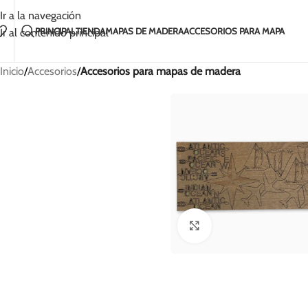
Hecho a mano con amor en Lituania
Envío en 2-5 día
Ir a la navegación
PRINCIPAL
TIENDA
MAPAS DE MADERA
ACCESORIOS PARA MAPA
Ir al contenido principal
Inicio
/
Accesorios
/
Accesorios para mapas de madera
Haz clic para ampliar