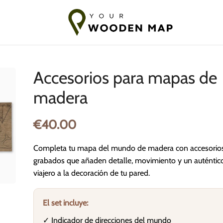
s a los Países Bálticos
Envío a la UE en 7-14 días
10-18 días pa
Accesorios para mapas de
madera
€
40.00
Completa tu mapa del mundo de madera con accesorio
grabados que añaden detalle, movimiento y un auténtico
viajero a la decoración de tu pared.
El set incluye:
✓ Indicador de direcciones del mundo