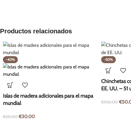
Productos relacionados
-40%
-50%
Chinchetas c
EE. UU. – 51 
Islas de madera adicionales para el mapa
€
50.
€
100.00
mundial
€
30.00
€
50.00