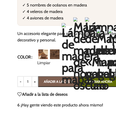
✓ 5 nombres de océanos en madera
✓ 4 veleros de madera
✓ 4 aviones de madera
Un accesorio elegante para que tu mapa se vea más co
decorativo y personal.
COLOR
Limpiar
AÑADIR A LA CESTA
COMPRAR AHORA
Añadir a la lista de deseos
6
¡Hay gente viendo este producto ahora mismo!