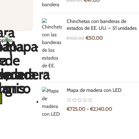
€
47.00
€
80.00
Chinchetas con banderas de
estados de EE. UU. – 51 unidades
€
50.00
€
100.00
mpleto,
Mapa de madera con LED
€
725.00
-
€
2,140.00