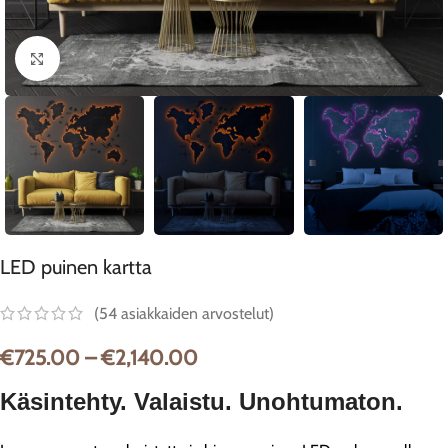
Klikkaa suurentaaksesi
LED puinen kartta
(
54
asiakkaiden arvostelut)
€
725.00
–
€
2,140.00
Käsintehty. Valaistu. Unohtumaton.