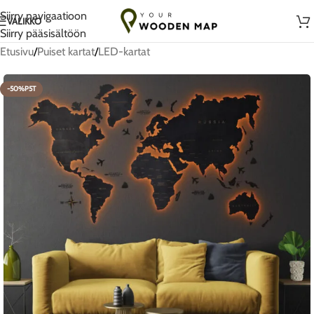
Käsintehty rakkaudella Liettuassa
Siirry navigaatioon
VALIKKO
Siirry pääsisältöön
Etusivu
/
Puiset kartat
/
LED-kartat
-50%P5T