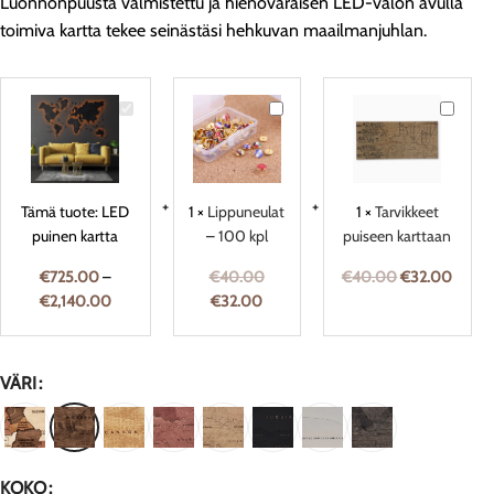
Luonnonpuusta valmistettu ja hienovaraisen LED-valon avulla
toimiva kartta tekee seinästäsi hehkuvan maailmanjuhlan.
LED
Lippuneulat
Tarvikke
puinen
–
puiseen
kartta
100
karttaan
kpl
Tämä tuote:
LED
1
×
Lippuneulat
1
×
Tarvikkeet
puinen kartta
– 100 kpl
puiseen karttaan
€
725.00
–
€
40.00
€
40.00
€
32.00
€
2,140.00
€
32.00
VÄRI
KOKO