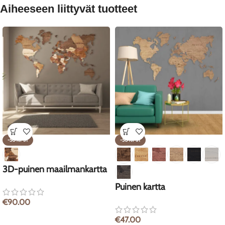
Aiheeseen liittyvät tuotteet
-50%P5T
-50%P5T
3D-puinen maailmankartta
Puinen kartta
€
90.00
€
47.00