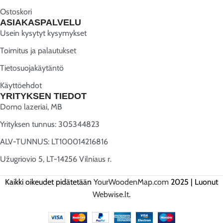
Ostoskori
ASIAKASPALVELU
Usein kysytyt kysymykset
Toimitus ja palautukset
Tietosuojakäytäntö
Käyttöehdot
YRITYKSEN TIEDOT
Domo lazeriai, MB
Yrityksen tunnus: 305344823
ALV-TUNNUS: LT100014216816
Užugriovio 5, LT-14256 Vilniaus r.
Kaikki oikeudet pidätetään
YourWoodenMap.com
2025 | Luonut
Webwise.lt
.