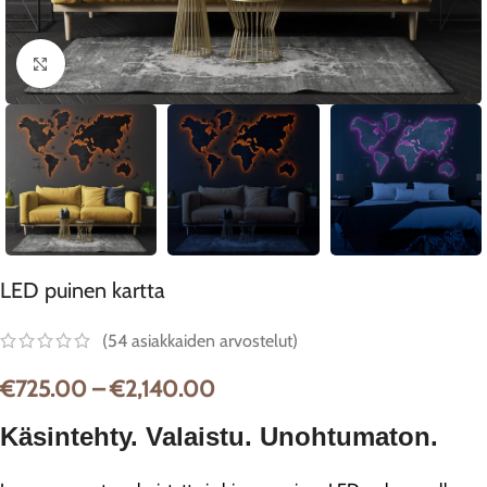
Klikkaa suurentaaksesi
LED puinen kartta
(
54
asiakkaiden arvostelut)
€
725.00
–
€
2,140.00
Käsintehty. Valaistu. Unohtumaton.