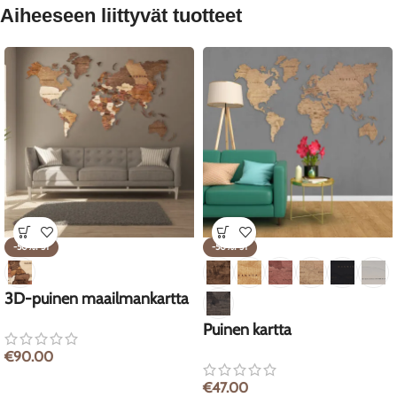
Aiheeseen liittyvät tuotteet
-50%P5T
-50%P5T
3D-puinen maailmankartta
Puinen kartta
€
90.00
€
47.00