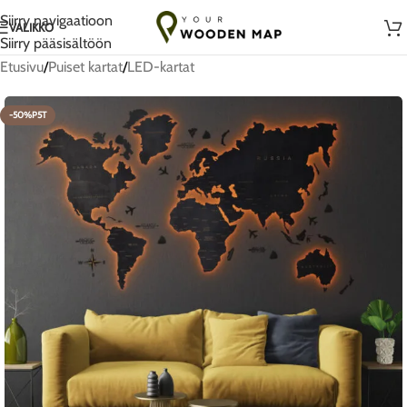
Käsintehty rakkaudella Liettuassa
Siirry navigaatioon
VALIKKO
Siirry pääsisältöön
Etusivu
/
Puiset kartat
/
LED-kartat
-50%P5T