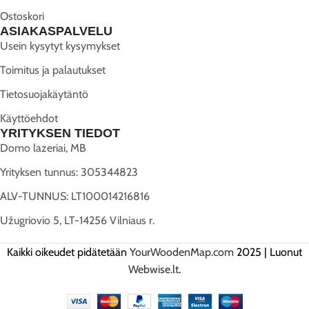
Ostoskori
ASIAKASPALVELU
Usein kysytyt kysymykset
Toimitus ja palautukset
Tietosuojakäytäntö
Käyttöehdot
YRITYKSEN TIEDOT
Domo lazeriai, MB
Yrityksen tunnus: 305344823
ALV-TUNNUS: LT100014216816
Užugriovio 5, LT-14256 Vilniaus r.
Kaikki oikeudet pidätetään
YourWoodenMap.com
2025 | Luonut
Webwise.lt
.