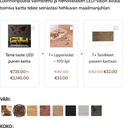
Luonnonpuusta valmistettu ja hienovaraisen LED-valon avulla
toimiva kartta tekee seinästäsi hehkuvan maailmanjuhlan.
LED
Lippuneulat
Tarvikke
puinen
–
puiseen
kartta
100
karttaan
kpl
Tämä tuote:
LED
1
×
Lippuneulat
1
×
Tarvikkeet
puinen kartta
– 100 kpl
puiseen karttaan
€
725.00
–
€
40.00
€
40.00
€
32.00
€
2,140.00
€
32.00
VÄRI
KOKO