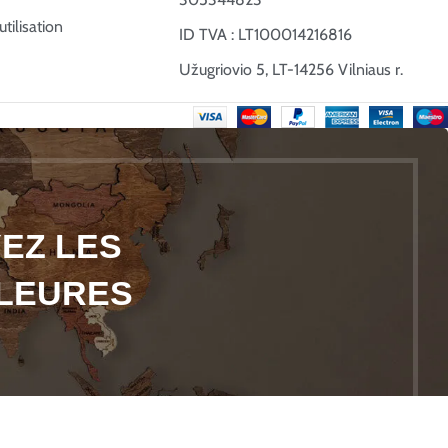
tilisation
ID TVA : LT100014216816
Užugriovio 5, LT-14256 Vilniaus r.
YEZ LES
LLEURES