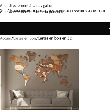
Fait à la main avec amour en Lituanie
2-5 jours d'exp
Aller directement à la navigation
PRINCIPAL
BOUTIQUE
CARTES EN BOIS
ACCESSOIRES POUR CARTE
Aller directement au contenu principal
Accueil
/
Cartes en bois
/
Cartes en bois en 3D