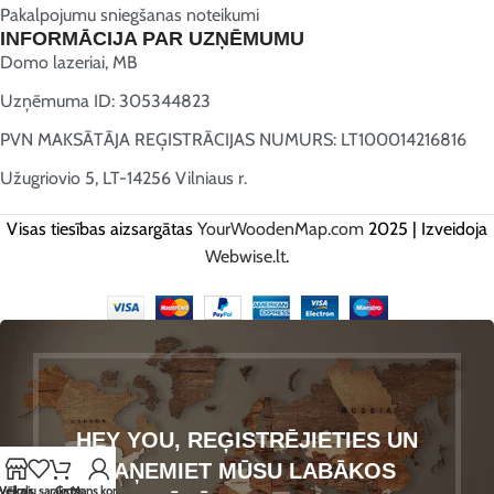
Pakalpojumu sniegšanas noteikumi
INFORMĀCIJA PAR UZŅĒMUMU
Domo lazeriai, MB
Uzņēmuma ID: 305344823
PVN MAKSĀTĀJA REĢISTRĀCIJAS NUMURS: LT100014216816
Užugriovio 5, LT-14256 Vilniaus r.
Visas tiesības aizsargātas
YourWoodenMap.com
2025 | Izveidoja
Webwise.lt
.
HEY YOU, REĢISTRĒJIETIES UN
SAŅEMIET MŪSU LABĀKOS
Vēlmju saraksts
Veikals
Grozs
Mans konts