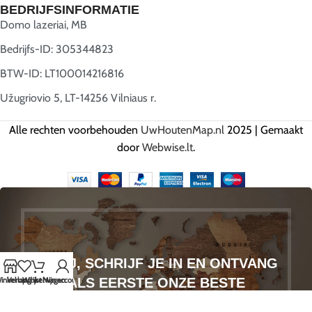
BEDRIJFSINFORMATIE
Domo lazeriai, MB
Bedrijfs-ID: 305344823
BTW-ID: LT100014216816
Užugriovio 5, LT-14256 Vilniaus r.
Alle rechten voorbehouden
UwHoutenMap.nl
2025 | Gemaakt
door
Webwise.lt
.
HÉ JIJ, SCHRIJF JE IN EN ONTVANG
ALS EERSTE ONZE BESTE
inkel op
Verlanglijst
Winkelwagen
Mijn account
AANBIEDINGEN!