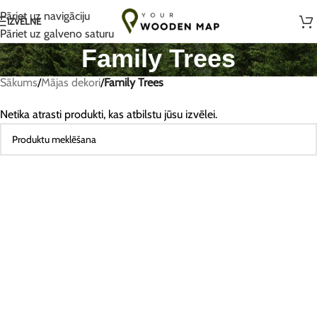
Ar rokām darināts ar mīlestību Lietuvā
Pāriet uz navigāciju
IZVĒLNE
Pāriet uz galveno saturu
Family Trees
Sākums
/
Mājas dekori
/
Family Trees
Netika atrasti produkti, kas atbilstu jūsu izvēlei.