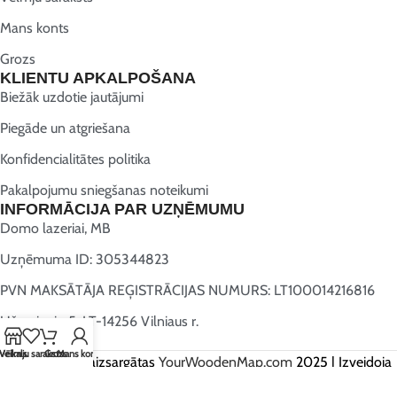
Mans konts
Grozs
KLIENTU APKALPOŠANA
Biežāk uzdotie jautājumi
Piegāde un atgriešana
Konfidencialitātes politika
Pakalpojumu sniegšanas noteikumi
INFORMĀCIJA PAR UZŅĒMUMU
Domo lazeriai, MB
Uzņēmuma ID: 305344823
PVN MAKSĀTĀJA REĢISTRĀCIJAS NUMURS: LT100014216816
Užugriovio 5, LT-14256 Vilniaus r.
Vēlmju saraksts
Veikals
Grozs
Mans konts
Visas tiesības aizsargātas
YourWoodenMap.com
2025 | Izveidoja
Webwise.lt
.