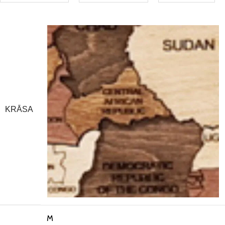
KRĀSA
M