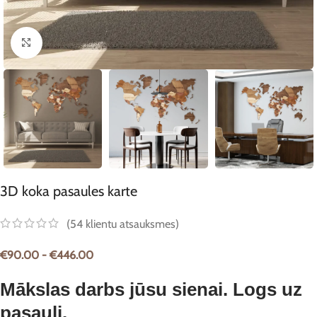
Noklikšķiniet, lai palielinātu
3D koka pasaules karte
(
54
klientu atsauksmes)
€
90.00
-
€
446.00
Mākslas darbs jūsu sienai. Logs uz
pasauli.