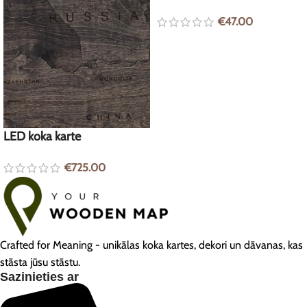
€
47.00
LED koka karte
€
725.00
Crafted for Meaning - unikālas koka kartes, dekori un dāvanas, kas
stāsta jūsu stāstu.
Sazinieties ar