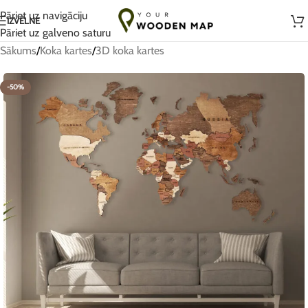
Ar rokām darināts ar mīlestību Lietuvā
Pāriet uz navigāciju
IZVĒLNE
Pāriet uz galveno saturu
Sākums
/
Koka kartes
/
3D koka kartes
-50%