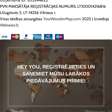
Uzņēmuma ID: 305344823
PVN MAKSĀTĀJA REĢISTRĀCIJAS NUMURS: LT100014216816
Užugriovio 5, LT-14256 Vilniaus r.
Visas tiesības aizsargātas
YourWoodenMap.com
2025 | Izveidoja
Webwise.lt
.
HEY YOU, REĢISTRĒJIETIES UN
SAŅEMIET MŪSU LABĀKOS
PIEDĀVĀJUMUS PIRMIE!