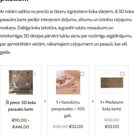
Ar rokām salikta no precīzi ar lāzeru izgrieztiem koka slāņiem, šī 3D koka
pasaules karte piešķir interjeram dziļumu, siltumu un izteiktu ceļojumu
noskaņu. Dabīga koka tekstūra, iegravēti valstu nosaukumi un
izteiksmīgas 3D detaļas pārvērš tukšu sienu par nozīmīgu atgādinājumu
par apmeklētām vietām, nākamajiem ceļojumiem un pasauli, kas vēl
gaida.
3D
Karodziņu
Piederu
koka
piespraudes
koka
pasaules
–
kartei
karte
100
gab.
1
×
Karodziņu
1
×
Piederumi
Šī prece:
3D koka
piespraudes – 100
koka kartei
pasaules karte
gab.
€
40.00
€
90.00
-
€
40.00
€
32.00
€
32.00
€
446.00