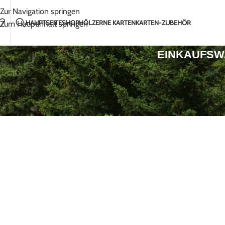
Handgefertigt mit Liebe in Litauen
2-5 Tage Ver
Zur Navigation springen
HAUPTSEITE
SHOP
HÖLZERNE KARTEN
KARTEN-ZUBEHÖR
Zum Hauptinhalt springen
EINKAUFS