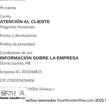
Mi cuenta
Carrito
ATENCIÓN AL CLIENTE
Preguntas frecuentes
Envíos y devoluciones
Política de privacidad
Condiciones de uso
INFORMACIÓN SOBRE LA EMPRESA
Domo lazeriai, MB
Empresa ID: 305344823
CIF LT100014216816
Užugriovio 5, LT-14256 Vilniaus r.
Lista de deseos
Tienda
Carrito
Mi cuenta
Todos los derechos reservados
YourWoodenMap.com
2025 |
Creado por
Webwise.lt
.