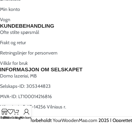
Min konto
Vogn
KUNDEBEHANDLING
Ofte stilte spørsmål
Frakt og retur
Retningslinjer for personvern
Vilkår for bruk
INFORMASJON OM SELSKAPET
Domo lazeriai, MB
Selskaps-ID: 305344823
MVA-ID: LT100014216816
Užugriovio 5, LT-14256 Vilniaus r.
Butikk
Ønskeliste
Vogn
Min konto
Alle rettigheter forbeholdt
YourWoodenMap.com
2025 | Opprettet
av
Webwise.lt
.