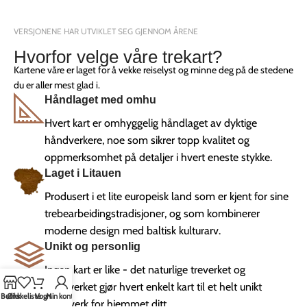
VERSJONENE HAR UTVIKLET SEG GJENNOM ÅRENE
Hvorfor velge våre trekart?
Kartene våre er laget for å vekke reiselyst og minne deg på de stedene
du er aller mest glad i.
Håndlaget med omhu
Hvert kart er omhyggelig håndlaget av dyktige
håndverkere, noe som sikrer topp kvalitet og
oppmerksomhet på detaljer i hvert eneste stykke.
Laget i Litauen
Produsert i et lite europeisk land som er kjent for sine
trebearbeidingstradisjoner, og som kombinerer
moderne design med baltisk kulturarv.
Unikt og personlig
Ingen kart er like - det naturlige treverket og
håndverket gjør hvert enkelt kart til et helt unikt
Butikk
Ønskeliste
Vogn
Min konto
kunstverk for hjemmet ditt.