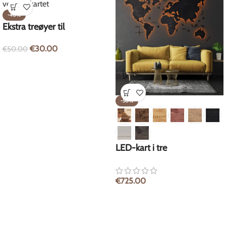
-40%
Ekstra treøyer til
verdenskartet
€
30.00
€
50.00
-50%
LED-kart i tre
€
725.00