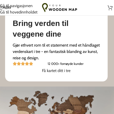
Håndlaget med kjærlighet i Litauen
Gå til navigasjonen
MENY
Gå til hovedinnholdet
Bring verden til
veggene dine
Gjør ethvert rom til et statement med et håndlaget
verdenskart i tre - en fantastisk blanding av kunst,
reise og design.
12 000+ fornøyde kunder
Få kartet ditt i tre