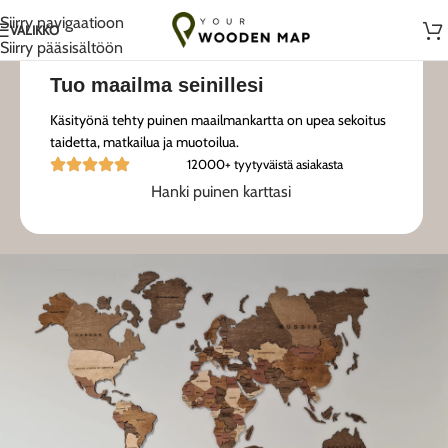
Käsintehty rakkaudella Liettuassa
Siirry navigaatioon
VALIKKO
Siirry pääsisältöön
Tuo maailma seinillesi
Käsityönä tehty puinen maailmankartta on upea sekoitus
taidetta, matkailua ja muotoilua.
12000+ tyytyväistä asiakasta
Hanki puinen karttasi