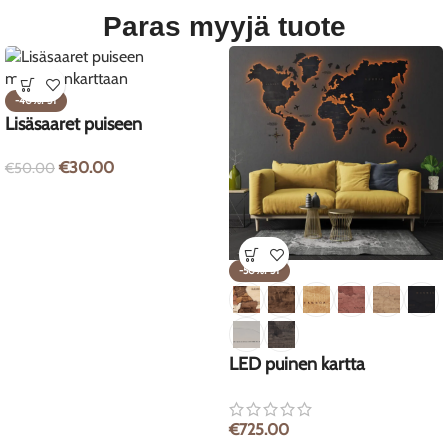
Paras myyjä tuote
-40%P5T
Lisäsaaret puiseen
maailmankarttaan
€
30.00
€
50.00
-50%P5T
LED puinen kartta
€
725.00