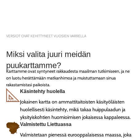
VERSIOT OVAT KEHITTYNEET VUOSIEN VARRELLA
Miksi valita juuri meidän
puukarttamme?
Karttamme ovat syntyneet rakkaudesta maailman tutkimiseen, ja ne
on luotu herättämään matkanhimoa ja muistuttamaan sinua
rakastamistasi paikoista.
Käsintehty huolella
Jokainen kartta on ammattitaitoisten käsityöläisten
huolellisesti käsintehty, mikä takaa huippulaadun ja
yksityiskohtien huomioimisen jokaisessa kappaleessa.
Valmistettu Liettuassa
Valmistetaan pienessä eurooppalaisessa maassa, joka