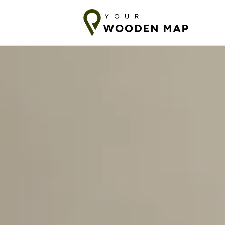
 vers les pays baltes
7-14 jours d'expédition vers l'UE
10-18 jo