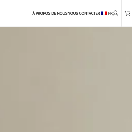
Plus de 2 000 clients satisfaits
urs pour les pays hors UE
2-5 jours d'expédition vers les pays b
À PROPOS DE NOUS
NOUS CONTACTER
FR