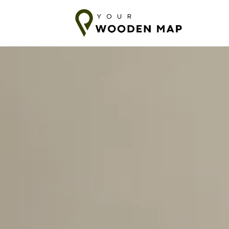
ill Baltikum
7-14 dagars frakt till EU
10-18 dagars frakt till lände