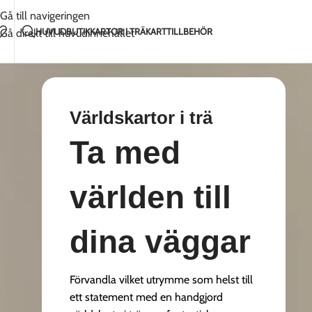
Handgjort med kärlek i Litauen
2-5 dagars frakt t
Gå till navigeringen
HUVUD
BUTIK
KARTOR I TRÄ
KARTTILLBEHÖR
Gå direkt till huvudinnehållet
Världskartor i trä
Ta med
världen till
dina väggar
Förvandla vilket utrymme som helst till
ett statement med en handgjord