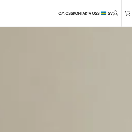
2.000+ nöjda kunder
r utanför EU
2-5 dagars frakt till Baltikum
7-14 dagars frakt till 
OM OSS
KONTAKTA OSS
SV