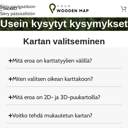
Käsintehty rakkaudella Liettuassa
Siirry navigaatioon
VALIKKO
Siirry pääsisältöön
Usein kysytyt kysymykset
Kartan valitseminen
Mitä eroa on karttatyylien välillä?
Miten valitsen oikean karttakoon?
Mitä eroa on 2D- ja 3D-puukartoilla?
Voitko tehdä mukautetun kartan?