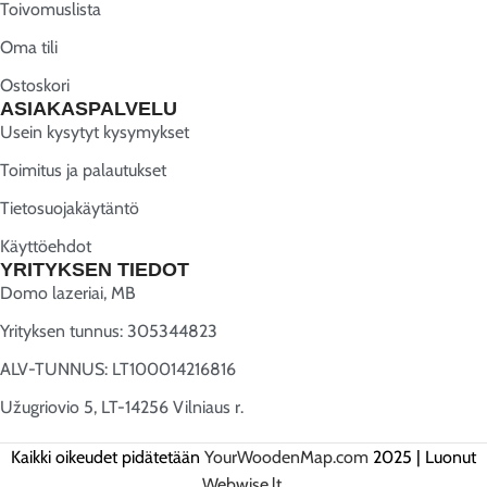
Toivomuslista
Oma tili
Ostoskori
ASIAKASPALVELU
Usein kysytyt kysymykset
Toimitus ja palautukset
Tietosuojakäytäntö
Käyttöehdot
YRITYKSEN TIEDOT
Domo lazeriai, MB
Yrityksen tunnus: 305344823
ALV-TUNNUS: LT100014216816
Užugriovio 5, LT-14256 Vilniaus r.
Kaikki oikeudet pidätetään
YourWoodenMap.com
2025 | Luonut
Webwise.lt
.