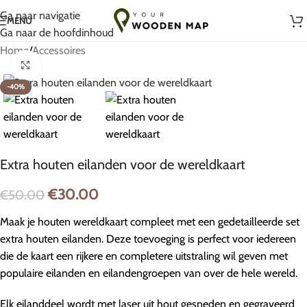
Handgemaakt met liefde in Litouwen
Ga naar navigatie
MENU
Ga naar de hoofdinhoud
Home
/
Accessoires
Klik om te vergroten
-40%
Extra houten eilanden voor de wereldkaart
€
30.00
€
50.00
Maak je houten wereldkaart compleet met een gedetailleerde set
extra houten eilanden. Deze toevoeging is perfect voor iedereen
die de kaart een rijkere en completere uitstraling wil geven met
populaire eilanden en eilandengroepen van over de hele wereld.
Elk eilanddeel wordt met laser uit hout gesneden en gegraveerd