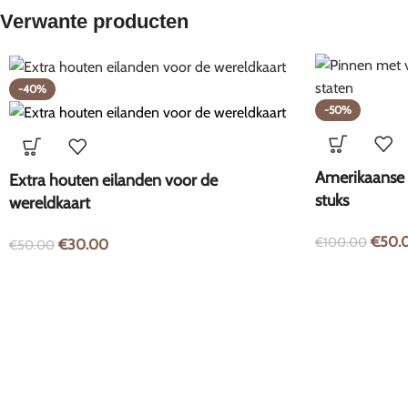
Verwante producten
-40%
-50%
Amerikaanse 
Extra houten eilanden voor de
stuks
wereldkaart
€
50.
€
100.00
€
30.00
€
50.00