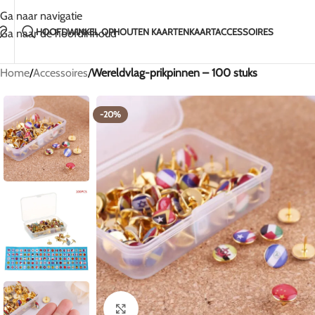
Handgemaakt met liefde in Litouwen
2-5 Dagen Verzendin
Ga naar navigatie
HOOFD
WINKEL OP
HOUTEN KAARTEN
KAARTACCESSOIRES
Ga naar de hoofdinhoud
Home
/
Accessoires
/
Wereldvlag-prikpinnen – 100 stuks
-20%
Klik om te vergroten