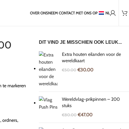
2.000+ tevreden klanten
Dagen Verzending naar niet-EU
2-5 Dagen Verzending naar Balti
OVER ONS
NEEM CONTACT MET ONS OP
NL
100
DIT VIND JE MISSCHIEN OOK LEUK...
Extra houten eilanden voor de
wereldkaart
€
30.00
€
50.00
n te markeren
Wereldvlag-prikpinnen – 200
stuks
€
47.00
€
80.00
, ordners,