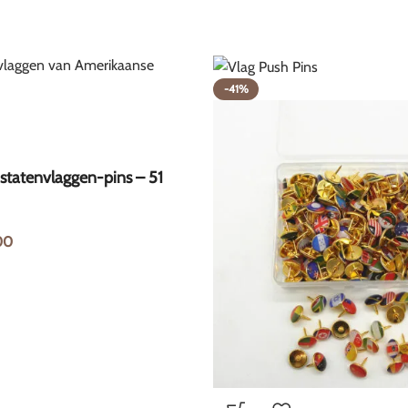
-41%
statenvlaggen-pins – 51
00