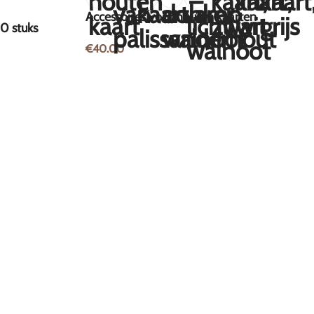
Accessoires voor houten kaarten
0 stuks
€
40.00