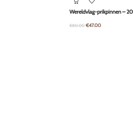
Wereldvlag-prikpinnen – 20
€
47.00
€
80.00