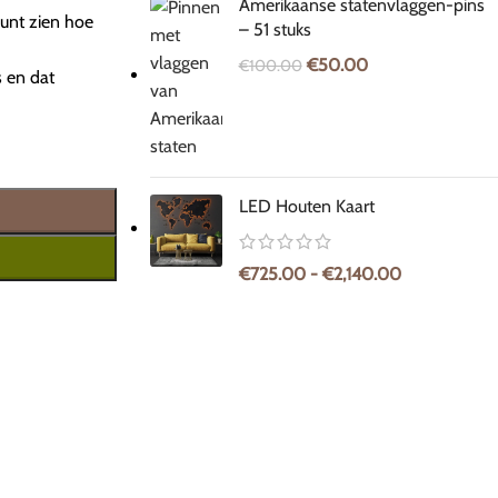
Amerikaanse statenvlaggen-pins
unt zien hoe
– 51 stuks
€
50.00
€
100.00
s en dat
LED Houten Kaart
€
725.00
-
€
2,140.00