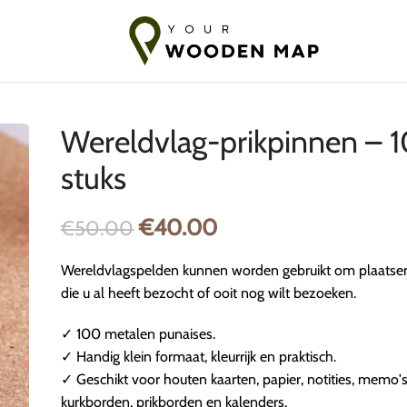
g naar Baltische staten
7-14 Dagen Verzending naar EU
10-18 
Wereldvlag-prikpinnen – 
stuks
€
40.00
€
50.00
Wereldvlagspelden kunnen worden gebruikt om plaatse
die u al heeft bezocht of ooit nog wilt bezoeken.
✓ 100 metalen punaises.
✓ Handig klein formaat, kleurrijk en praktisch.
✓ Geschikt voor houten kaarten, papier, notities, memo's
kurkborden, prikborden en kalenders.