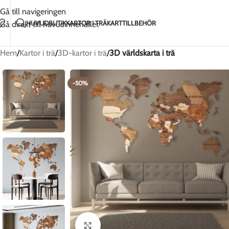
Handgjort med kärlek i Litauen
2-5 dagars frak
Gå till navigeringen
HUVUD
BUTIK
KARTOR I TRÄ
KARTTILLBEHÖR
Gå direkt till huvudinnehållet
Hem
/
Kartor i trä
/
3D-kartor i trä
/
3D världskarta i trä
-50%
Klicka för att förstora