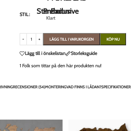
Standart
Premium
Exclusive
STIL
Klart
LÄGG TILL I VARUKORGEN
KÖP NU
Lägg till i önskelistan
Storleksguide
1
Folk som tittar på den här produkten nu!
RIVNING
RECENSIONER (54)
MONTERING
VAD FINNS I LÅDAN?
SPECIFIKATIONER