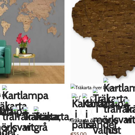
Träkarta över Litauen
€
55.00