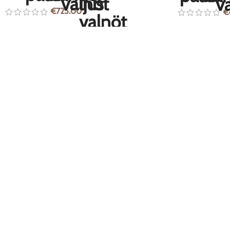
€
725.00
€