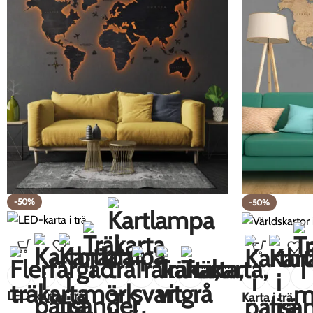
-50%
-50%
LED-karta i trä
Karta i trä