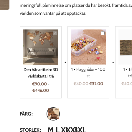
meningsfull påminnelse om platser du har besökt, framtida ä
världen som väntar på att upptäckas.
3D
Flaggnålar
världskarta
–
i
100
trä
st
1
×
Flaggnålar – 100
1
×
Ti
Den här artikeln:
3D
st
tr
världskarta i trä
€
40.00
€
32.00
€
40.
€
90.00
-
€
446.00
FÄRG
M
L
XL
XXL
3XL
STORLEK