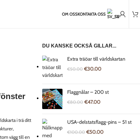
2.000+ nöjda kunder
nder utanför EU
2-5 dagars frakt till Baltikum
7-14 dagars frakt ti
OM OSS
KONTAKTA OSS
SV
DU KANSKE OCKSÅ GILLAR...
Extra träöar till världskartan
€
30.00
€
50.00
Flaggnålar – 200 st
fönster
€
47.00
€
80.00
skarta i trä ditt
USA-delstatsflagg-pins – 51 st
ukturer,
€
50.00
€
100.00
tom vägg till en