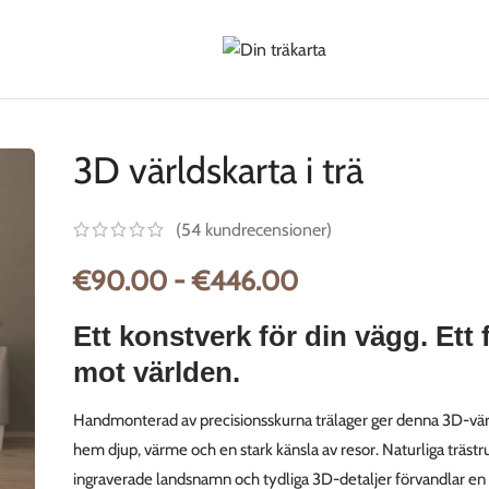
t till Baltikum
7-14 dagars frakt till EU
10-18 dagars frakt till lä
3D världskarta i trä
(
54
kundrecensioner)
€
90.00
-
€
446.00
Ett konstverk för din vägg. Ett 
mot världen.
Handmonterad av precisionsskurna trälager ger denna 3D-värld
hem djup, värme och en stark känsla av resor. Naturliga trästr
ingraverade landsnamn och tydliga 3D-detaljer förvandlar en 