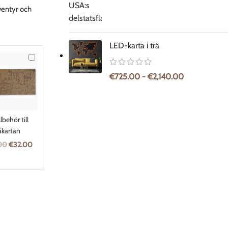
ventyr och
LED-karta i trä
Tillbehör
till
€
725.00
-
€
2,140.00
träkartan
llbehör till
äkartan
00
€
32.00