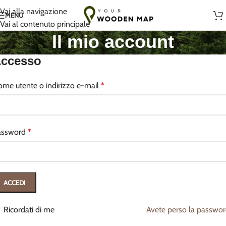
Fatto a mano con amore in Lituania
Vai alla navigazione
MENU
Vai al contenuto principale
Il mio account
ccesso
me utente o indirizzo e-mail
*
assword
*
ACCEDI
Ricordati di me
Avete perso la passwo