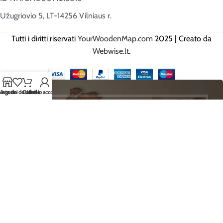
Užugriovio 5, LT-14256 Vilniaus r.
Tutti i diritti riservati
YourWoodenMap.com
2025 | Creato da
Webwise.lt
.
Negozio
Lista dei desideri
Carrello
Il mio account
EI, ISCRIVITI E SII IL PRIMO A
RICEVERE LE NOSTRE MIGLIORI
OFFERTE!