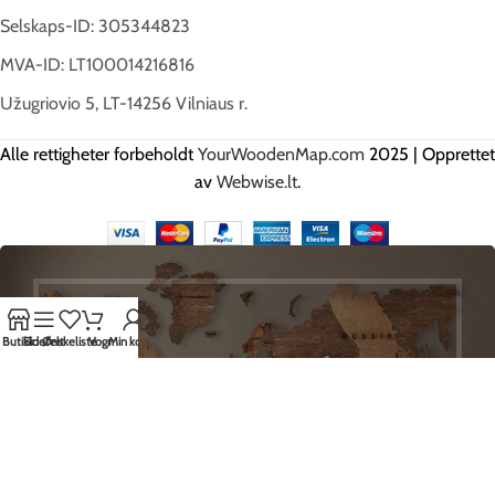
Selskaps-ID: 305344823
MVA-ID: LT100014216816
Užugriovio 5, LT-14256 Vilniaus r.
Alle rettigheter forbeholdt
YourWoodenMap.com
2025 | Opprettet
av
Webwise.lt
.
Butikk
Sidefelt
Ønskeliste
Vogn
Min konto
HEI DU, REGISTRER DEG OG BLI
DEN FØRSTE TIL Å FÅ VÅRE BESTE
TILBUD!