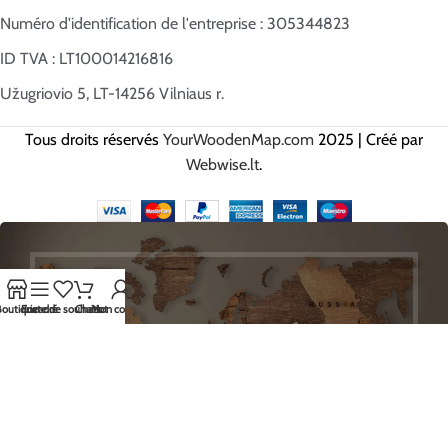
Numéro d'identification de l'entreprise : 305344823
ID TVA : LT100014216816
Užugriovio 5, LT-14256 Vilniaus r.
Tous droits réservés
YourWoodenMap.com
2025 | Créé par
Webwise.lt
.
Boutique
Encadré
Liste de souhaits
Chariot
Mon compte
E VOUS, INSCRIVEZ-VOUS ET
SOYEZ LES PREMIERS À RECEVOIR
NOS MEILLEURES OFFRES !