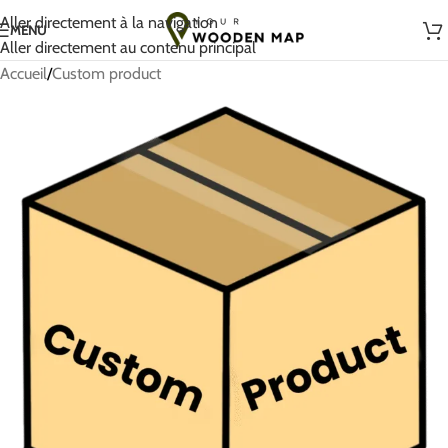
Fait à la main avec amour en Lituanie
Aller directement à la navigation
MENU
Aller directement au contenu principal
Accueil
/
Custom product