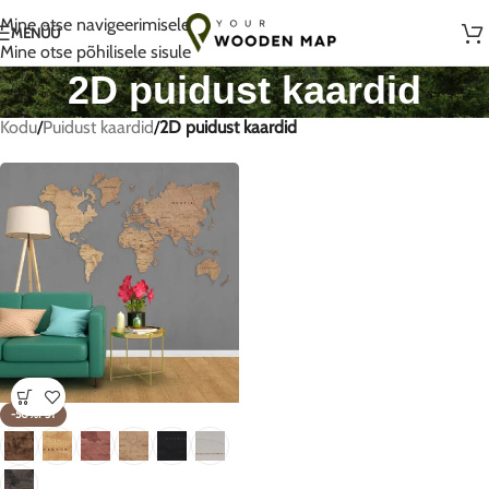
Armastusega käsitsi valmistatud Leedus
Mine otse navigeerimisele
MENÜÜ
Mine otse põhilisele sisule
2D puidust kaardid
Kodu
/
Puidust kaardid
/
2D puidust kaardid
-50%P5T