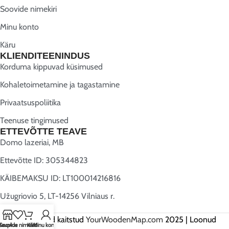
Soovide nimekiri
Minu konto
Käru
KLIENDITEENINDUS
Korduma kippuvad küsimused
Kohaletoimetamine ja tagastamine
Privaatsuspoliitika
Teenuse tingimused
ETTEVÕTTE TEAVE
Domo lazeriai, MB
Ettevõtte ID: 305344823
KÄIBEMAKSU ID: LT100014216816
Užugriovio 5, LT-14256 Vilniaus r.
Kõik õigused kaitstud
YourWoodenMap.com
2025 | Loonud
Kauplus
Soovide nimekiri
Käru
Minu konto