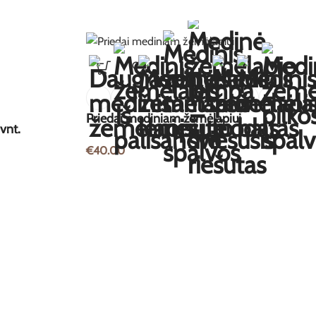
Priedai mediniam žemėlapiui
vnt.
€
40.00