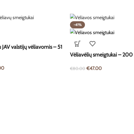
-41%
 JAV valstijų vėliavomis – 51
Vėliavėlių smeigtukai – 200 
00
€
47.00
€
80.00