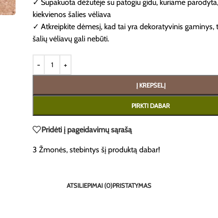
✓ Supakuota dėžutėje su patogiu gidu, kuriame parodyta,
kiekvienos šalies vėliava
✓ Atkreipkite dėmesį, kad tai yra dekoratyvinis gaminys, t
šalių vėliavų gali nebūti.
Į KREPŠELĮ
PIRKTI DABAR
Pridėti į pageidavimų sąrašą
3
Žmonės, stebintys šį produktą dabar!
ATSILIEPIMAI (0)
PRISTATYMAS