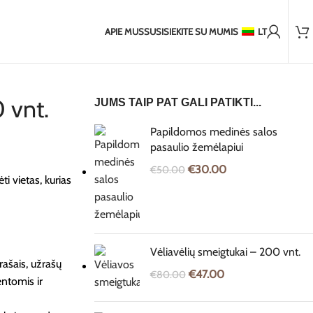
2 000+ patenkintų klientų
statymas į ne ES šalis
2-5 dienų pristatymas į Baltijos šalis
7-1
APIE MUS
SUSISIEKITE SU MUMIS
LT
 vnt.
JUMS TAIP PAT GALI PATIKTI...
Papildomos medinės salos
pasaulio žemėlapiui
€
30.00
€
50.00
i vietas, kurias
Vėliavėlių smeigtukai – 200 vnt.
rašais, užrašų
€
47.00
€
80.00
entomis ir