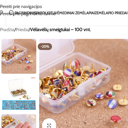
Rankų darbo su meile Lietuvoje
2-5 dienų pristat
Pereiti prie navigacijos
PAGRINDINIS
PARDUOTUVĖ
MEDINIAI ŽEMĖLAPIAI
ŽEMĖLAPIO PRIEDAI
Pereiti prie pagrindinio turinio
Pradžia
/
Priedai
/
Vėliavėlių smeigtukai – 100 vnt.
-20%
Spustelėkite, jei norite padidinti