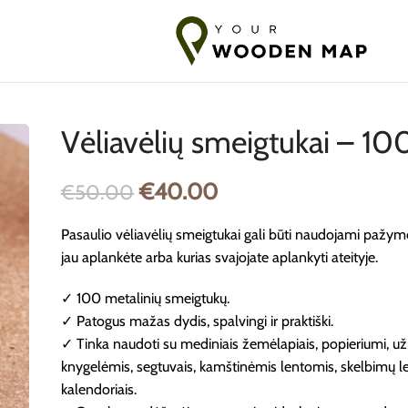
ymas į Baltijos šalis
7-14 dienų pristatymas į ES
10-18 dienų Pri
Vėliavėlių smeigtukai – 100
€
40.00
€
50.00
Pasaulio vėliavėlių smeigtukai gali būti naudojami pažymėt
jau aplankėte arba kurias svajojate aplankyti ateityje.
✓ 100 metalinių smeigtukų.
✓ Patogus mažas dydis, spalvingi ir praktiški.
✓ Tinka naudoti su mediniais žemėlapiais, popieriumi, už
knygelėmis, segtuvais, kamštinėmis lentomis, skelbimų l
kalendoriais.