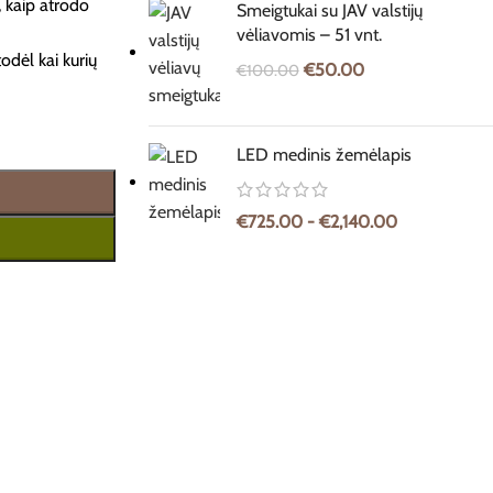
 kaip atrodo
Smeigtukai su JAV valstijų
vėliavomis – 51 vnt.
odėl kai kurių
€
50.00
€
100.00
LED medinis žemėlapis
€
725.00
-
€
2,140.00