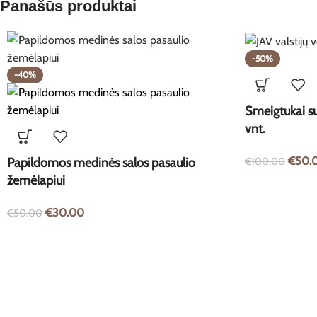
Panašūs produktai
-50%
-40%
Smeigtukai su
vnt.
€
50.
€
100.00
Papildomos medinės salos pasaulio
žemėlapiui
€
30.00
€
50.00