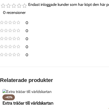
Endast inloggade kunder som har köpt den här p
0 recensioner
0
0
0
0
0
Relaterade produkter
-40%
Extra träöar till världskartan