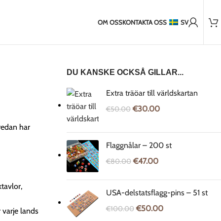
2.000+ nöjda kunder
länder utanför EU
2-5 dagars frakt till Baltikum
7-14 dagars frakt 
OM OSS
KONTAKTA OSS
SV
DU KANSKE OCKSÅ GILLAR...
Extra träöar till världskartan
€
30.00
€
50.00
 redan har
Flaggnålar – 200 st
€
47.00
€
80.00
tavlor,
USA-delstatsflagg-pins – 51 st
€
50.00
€
100.00
 varje lands