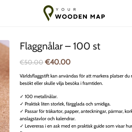
akt till Baltikum
7-14 dagars frakt till EU
10-18 dagars frakt till 
Flaggnålar – 100 st
€
40.00
€
50.00
Världsflaggstift kan användas för att markera platser du
besökt eller skulle vilja besöka i framtiden.
✓ 100 metallnålar.
✓ Praktisk liten storlek, färgglada och smidiga.
✓ Passar för träkartor, papper, anteckningar, pärmar, kork
anslagstavlor och kalendrar.
✓ Levereras i en ask med en praktisk guide som visar hur