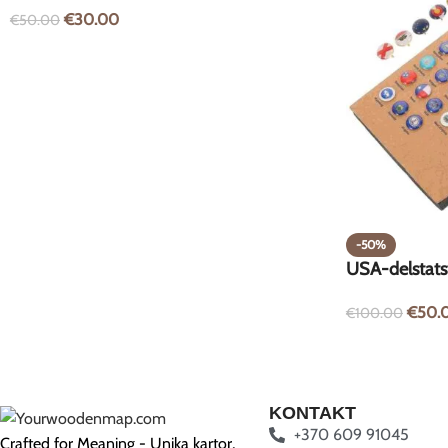
€
30.00
€
50.00
-50%
USA-delstatsf
€
50.
€
100.00
KONTAKT
+370 609 91045
Crafted for Meaning - Unika kartor,