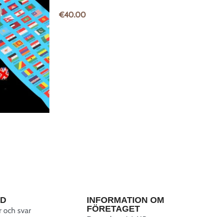
€
40.00
RD
INFORMATION OM
FÖRETAGET
r och svar