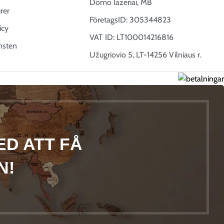
Domo lazeriai, MB
urer
FöretagsID: 305344823
icy
VAT ID: LT100014216816
änsten
Užugriovio 5, LT-14256 Vilniaus r.
ED ATT FÅ
N!