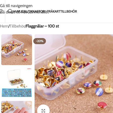
Handgjort med kärlek i Litauen
2-5 dagars fr
Gå till navigeringen
HUVUD
BUTIK
KARTOR I TRÄ
KARTTILLBEHÖR
Gå direkt till huvudinnehållet
Hem
/
Tillbehör
/
Flaggnålar – 100 st
-20%
Klicka för att förstora