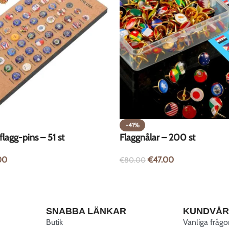
-41%
lagg-pins – 51 st
Flaggnålar – 200 st
00
€
47.00
€
80.00
SNABBA LÄNKAR
KUNDVÅ
Butik
Vanliga frågo