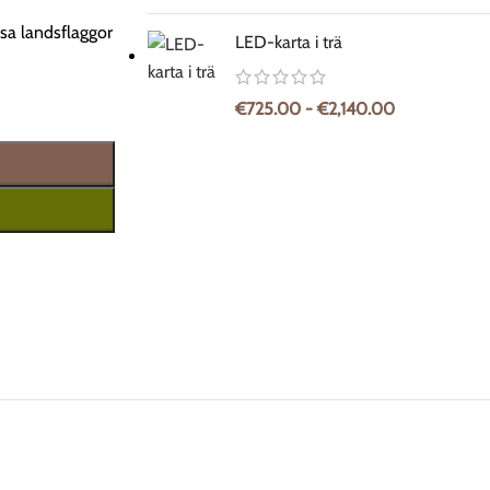
ssa landsflaggor
LED-karta i trä
€
725.00
-
€
2,140.00