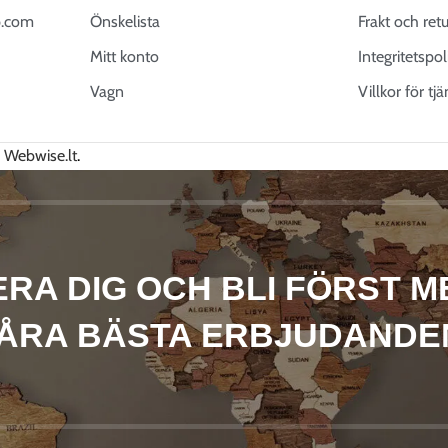
.com
Önskelista
Frakt och ret
Mitt konto
Integritetspol
Vagn
Villkor för tj
v
Webwise.lt
.
RA DIG OCH BLI FÖRST M
ÅRA BÄSTA ERBJUDANDE