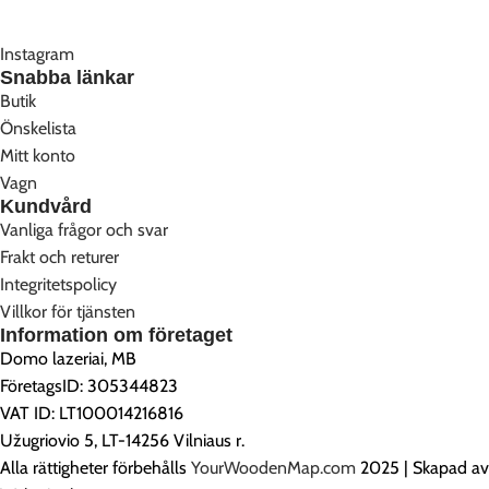
Instagram
Snabba länkar
Butik
Önskelista
Mitt konto
Vagn
Kundvård
Vanliga frågor och svar
Frakt och returer
Integritetspolicy
Villkor för tjänsten
Information om företaget
Domo lazeriai, MB
FöretagsID: 305344823
VAT ID: LT100014216816
Užugriovio 5, LT-14256 Vilniaus r.
Alla rättigheter förbehålls
YourWoodenMap.com
2025 | Skapad av