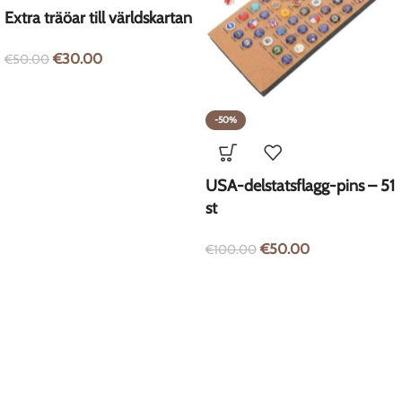
Extra träöar till världskartan
€
30.00
€
50.00
-50%
USA-delstatsflagg-pins – 51
st
€
50.00
€
100.00