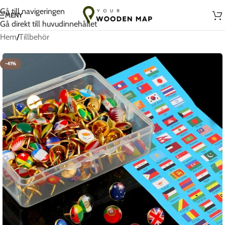
Handgjort med kärlek i Litauen
Gå till navigeringen
MENY
Gå direkt till huvudinnehållet
Hem
/
Tillbehör
-41%