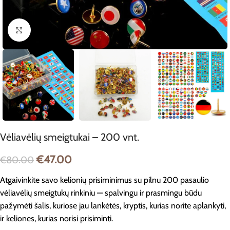
Spustelėkite, jei norite padidinti
Vėliavėlių smeigtukai – 200 vnt.
€
47.00
€
80.00
Atgaivinkite savo kelionių prisiminimus su pilnu 200 pasaulio
vėliavėlių smeigtukų rinkiniu — spalvingu ir prasmingu būdu
pažymėti šalis, kuriose jau lankėtės, kryptis, kurias norite aplankyti,
ir keliones, kurias norisi prisiminti.