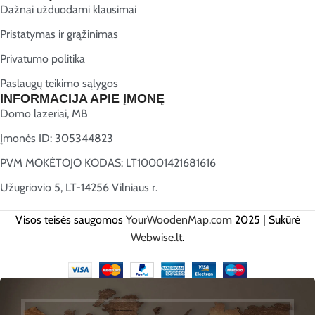
Dažnai užduodami klausimai
Pristatymas ir grąžinimas
Privatumo politika
Paslaugų teikimo sąlygos
INFORMACIJA APIE ĮMONĘ
Domo lazeriai, MB
Įmonės ID: 305344823
PVM MOKĖTOJO KODAS: LT10001421681616
Užugriovio 5, LT-14256 Vilniaus r.
Visos teisės saugomos
YourWoodenMap.com
2025 | Sukūrė
Webwise.lt
.