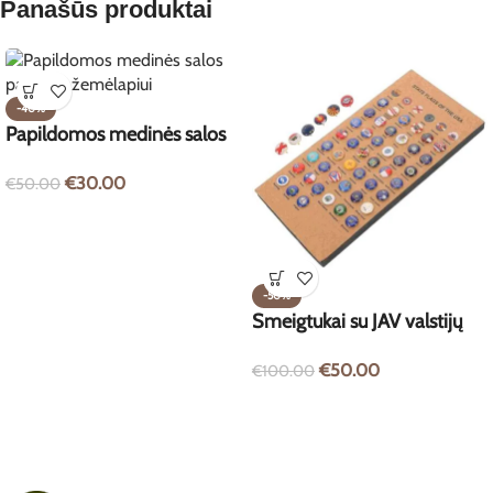
Panašūs produktai
-40%
Papildomos medinės salos
pasaulio žemėlapiui
€
30.00
€
50.00
-50%
Smeigtukai su JAV valstijų
vėliavomis – 51 vnt.
€
50.00
€
100.00