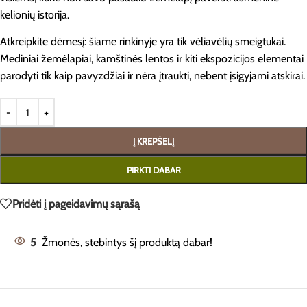
kelionių istorija.
Atkreipkite dėmesį: šiame rinkinyje yra tik vėliavėlių smeigtukai.
Mediniai žemėlapiai, kamštinės lentos ir kiti ekspozicijos elementai
parodyti tik kaip pavyzdžiai ir nėra įtraukti, nebent įsigyjami atskirai.
Į KREPŠELĮ
PIRKTI DABAR
Pridėti į pageidavimų sąrašą
5
Žmonės, stebintys šį produktą dabar!