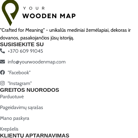
"Crafted for Meaning" - unikalūs mediniai žemėlapiai, dekoras ir
dovanos, pasakojančios jūsų istoriją.
SUSISIEKITE SU
+370 609 91045
info@yourwoodenmap.com
"Facebook"
"Instagram"
GREITOS NUORODOS
Parduotuvė
Pageidavimų sąrašas
Mano paskyra
Krepšelis
KLIENTŲ APTARNAVIMAS