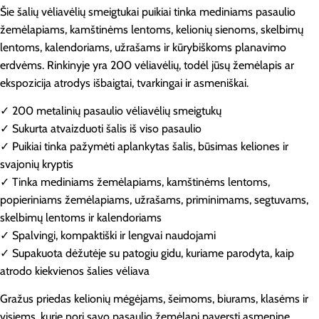
Šie šalių vėliavėlių smeigtukai puikiai tinka mediniams pasaulio
žemėlapiams, kamštinėms lentoms, kelionių sienoms, skelbimų
lentoms, kalendoriams, užrašams ir kūrybiškoms planavimo
erdvėms. Rinkinyje yra 200 vėliavėlių, todėl jūsų žemėlapis ar
ekspozicija atrodys išbaigtai, tvarkingai ir asmeniškai.
✓ 200 metalinių pasaulio vėliavėlių smeigtukų
✓ Sukurta atvaizduoti šalis iš viso pasaulio
✓ Puikiai tinka pažymėti aplankytas šalis, būsimas keliones ir
svajonių kryptis
✓ Tinka mediniams žemėlapiams, kamštinėms lentoms,
popieriniams žemėlapiams, užrašams, priminimams, segtuvams,
skelbimų lentoms ir kalendoriams
✓ Spalvingi, kompaktiški ir lengvai naudojami
✓ Supakuota dėžutėje su patogiu gidu, kuriame parodyta, kaip
atrodo kiekvienos šalies vėliava
Gražus priedas kelionių mėgėjams, šeimoms, biurams, klasėms ir
visiems, kurie nori savo pasaulio žemėlapį paversti asmenine