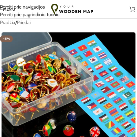
Rankų darbo su meile Lietuvoje
Pereiti prie navigacijos
MENIU
Pereiti prie pagrindinio turinio
Pradžia
/
Priedai
-41%