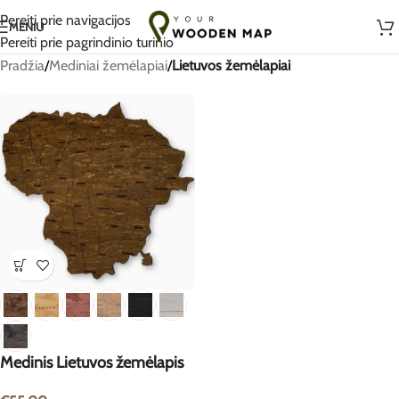
Rankų darbo su meile Lietuvoje
Pereiti prie navigacijos
MENIU
Pereiti prie pagrindinio turinio
Pradžia
/
Mediniai žemėlapiai
/
Lietuvos žemėlapiai
Medinis Lietuvos žemėlapis