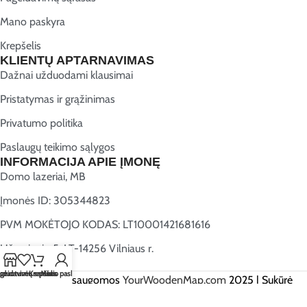
Mano paskyra
Krepšelis
KLIENTŲ APTARNAVIMAS
Dažnai užduodami klausimai
Pristatymas ir grąžinimas
Privatumo politika
Paslaugų teikimo sąlygos
INFORMACIJA APIE ĮMONĘ
Domo lazeriai, MB
Įmonės ID: 305344823
PVM MOKĖTOJO KODAS: LT10001421681616
Užugriovio 5, LT-14256 Vilniaus r.
rduotuvė
geidavimų sąrašas
Krepšelis
Mano paskyra
Visos teisės saugomos
YourWoodenMap.com
2025 | Sukūrė
Webwise.lt
.