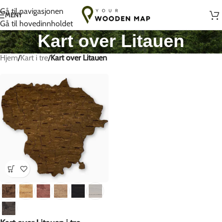
Håndlaget med kjærlighet i Litauen
Gå til navigasjonen
MENY
Gå til hovedinnholdet
Kart over Litauen
Hjem
/
Kart i tre
/
Kart over Litauen