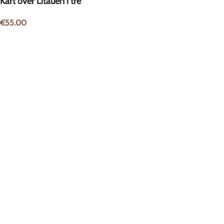
Kart over Litauen i tre
€
55.00