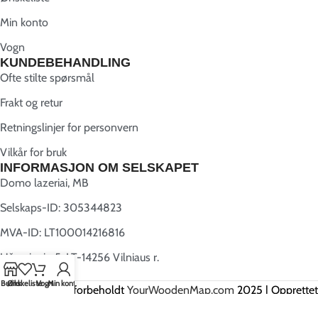
Min konto
Vogn
KUNDEBEHANDLING
Ofte stilte spørsmål
Frakt og retur
Retningslinjer for personvern
Vilkår for bruk
INFORMASJON OM SELSKAPET
Domo lazeriai, MB
Selskaps-ID: 305344823
MVA-ID: LT100014216816
Užugriovio 5, LT-14256 Vilniaus r.
Butikk
Ønskeliste
Vogn
Min konto
Alle rettigheter forbeholdt
YourWoodenMap.com
2025 | Opprettet
av
Webwise.lt
.