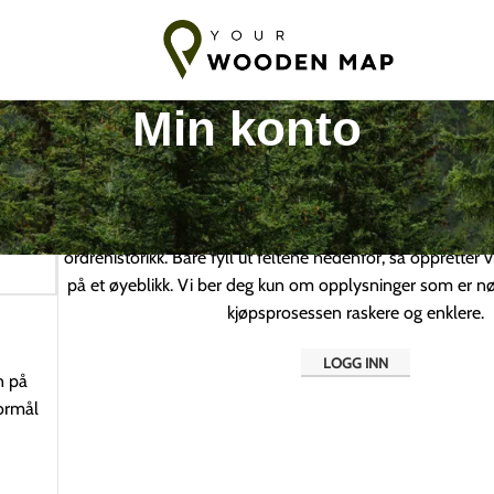
frakt til Baltikum
7-14 dagers frakt til EU
10-18 dagers frakt til 
Min konto
Logg inn
Ved å registrere deg på dette nettstedet får du tilgang 
ordrehistorikk. Bare fyll ut feltene nedenfor, så oppretter 
på et øyeblikk. Vi ber deg kun om opplysninger som er nø
kjøpsprosessen raskere og enklere.
LOGG INN
n på
formål