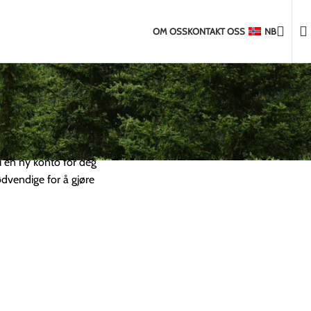
Mer enn 2 000 fornøyde kunder
land utenfor EU
2-5 dagers frakt til Baltikum
7-14 dagers frakt til
OM OSS
KONTAKT OSS
NB
til ordrestatus og
vi en ny konto for deg
dvendige for å gjøre