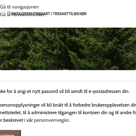
Håndlaget med kjærlighet i Litauen
2-5 dagers 
Gå til navigasjonen
VIKTIGSTE
BUTIKK
KART I TRE
KARTTILBEHØR
Gå til hovedinnholdet
istrer
tadresse
*
ke for å angi et nytt passord vil bli sendt til e-postadressen din.
ersonopplysninger vil bli brukt til å forbedre brukeropplevelsen di
nettstedet, til å administrere tilgangen til kontoen din og til andre 
r beskrevet i vår
personvernregler
.