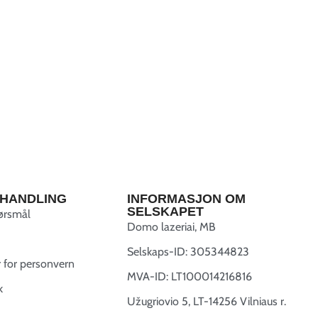
HANDLING
INFORMASJON OM
SELSKAPET
pørsmål
Domo lazeriai, MB
Selskaps-ID: 305344823
r for personvern
MVA-ID: LT100014216816
k
Užugriovio 5, LT-14256 Vilniaus r.