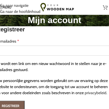
Handgemaakt met liefde in Litouwen
Ga naar navigatie
MENU
Ga naar de hoofdinhoud
Mijn account
egistreer
-mailadres
*
 wordt een link om een nieuw wachtwoord in te stellen naar je e-
iladres gestuurd.
 persoonlijke gegevens worden gebruikt om uw ervaring op deze
bsite te ondersteunen, om de toegang tot uw account te beheren
 voor andere doeleinden zoals beschreven in onze
privacybeleid
.
REGISTREER