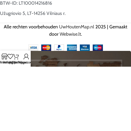
BTW-ID: LT100014216816
Užugriovio 5, LT-14256 Vilniaus r.
Alle rechten voorbehouden
UwHoutenMap.nl
2025 | Gemaakt
door
Webwise.lt
.
inkel op
Verlanglijst
Winkelwagen
Mijn account
HÉ JIJ, SCHRIJF JE IN EN ONTVANG
ALS EERSTE ONZE BESTE
AANBIEDINGEN!