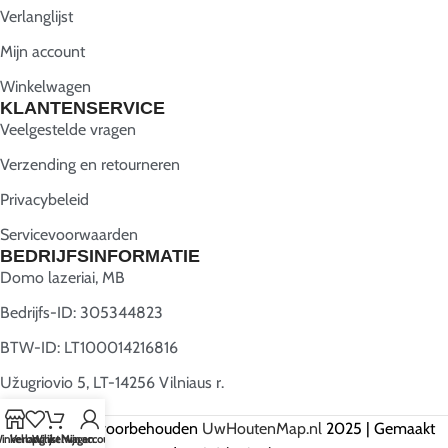
Verlanglijst
Mijn account
Winkelwagen
KLANTENSERVICE
Veelgestelde vragen
Verzending en retourneren
Privacybeleid
Servicevoorwaarden
BEDRIJFSINFORMATIE
Domo lazeriai, MB
Bedrijfs-ID: 305344823
BTW-ID: LT100014216816
Užugriovio 5, LT-14256 Vilniaus r.
Alle rechten voorbehouden
UwHoutenMap.nl
2025 | Gemaakt
inkel op
Verlanglijst
Winkelwagen
Mijn account