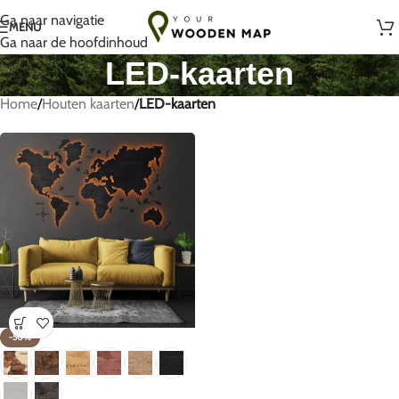
Handgemaakt met liefde in Litouwen
Ga naar navigatie
MENU
Ga naar de hoofdinhoud
LED-kaarten
Home
/
Houten kaarten
/
LED-kaarten
-50%