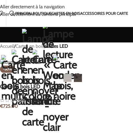
Fait à la main avec amour en Lituanie
2-5 jours d'ex
Aller directement à la navigation
PRINCIPAL
BOUTIQUE
CARTES EN BOIS
ACCESSOIRES POUR CARTE
Aller directement au contenu principal
Accueil
/
Cartes en bois
/
Cartes LED
-50%
Carte en bois LED
€
725.00