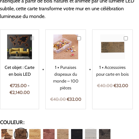
Fabriquée à partir de bois naturel et animée par une lumière LED
subtile, cette carte transforme votre mur en une célébration
lumineuse du monde.
Carte
Punaises
Accesso
en
drapeaux
pour
bois
du
carte
LED
monde
en
–
bois
Cet objet :
Carte
1
×
Punaises
1
×
Accessoires
100
en bois LED
drapeaux du
pour carte en bois
pièces
monde – 100
€
725.00
-
€
40.00
€
32.00
pièces
€
2,140.00
€
40.00
€
32.00
COULEUR