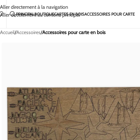
Fait à la main avec amour en Lituanie
2-5 jours d'exp
Aller directement à la navigation
PRINCIPAL
BOUTIQUE
CARTES EN BOIS
ACCESSOIRES POUR CARTE
Aller directement au contenu principal
Accueil
/
Accessoires
/
Accessoires pour carte en bois