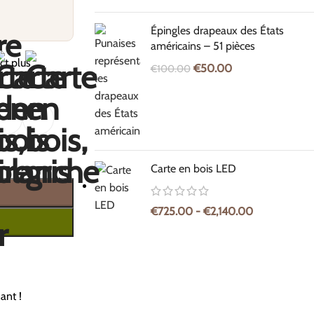
Épingles drapeaux des États
américains – 51 pièces
ct plus
€
50.00
€
100.00
Carte en bois LED
€
725.00
-
€
2,140.00
ant !