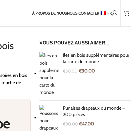
Plus de 2 000 clients satisfaits
0-18 jours pour les pays hors UE
2-5 jours d'expédition vers les 
À PROPOS DE NOUS
NOUS CONTACTER
FR
bois
VOUS POUVEZ AUSSI AIMER...
Îles en bois supplémentaires pour
la carte du monde
€
30.00
€
50.00
soires en bois
e touche de
Punaises drapeaux du monde –
200 pièces
€
47.00
€
80.00