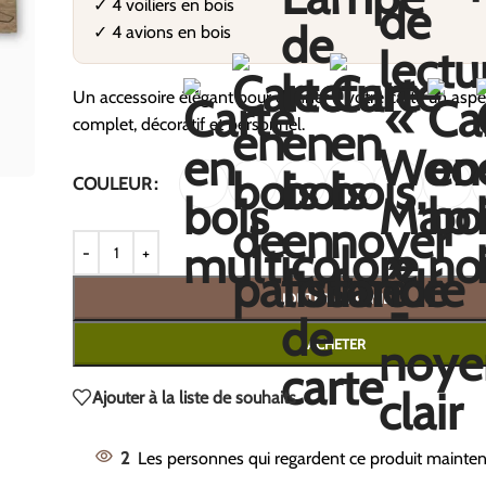
✓ 4 voiliers en bois
✓ 4 avions en bois
Un accessoire élégant pour donner à votre carte un aspe
complet, décoratif et personnel.
COULEUR
AJOUTER AU PANIER
ACHETER
Ajouter à la liste de souhaits
2
Les personnes qui regardent ce produit mainten