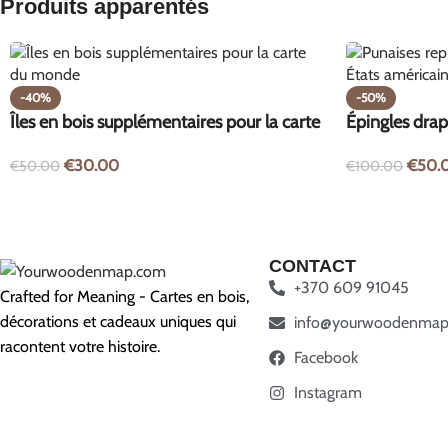
Produits apparentés
-40%
-50%
Îles en bois supplémentaires pour la carte
Épingles drap
du monde
51 pièces
€
30.00
€
50.
€
50.00
€
100.00
CONTACT
+370 609 91045
Crafted for Meaning - Cartes en bois,
décorations et cadeaux uniques qui
info@yourwoodenmap
racontent votre histoire.
Facebook
Instagram