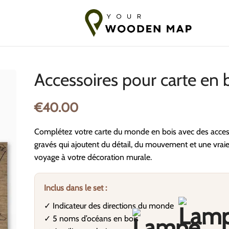
édition vers les pays baltes
7-14 jours d'expédition vers l'UE
1
Accessoires pour carte en 
€
40.00
Complétez votre carte du monde en bois avec des acces
gravés qui ajoutent du détail, du mouvement et une vrai
voyage à votre décoration murale.
Inclus dans le set :
✓ Indicateur des directions du monde
✓ 5 noms d’océans en bois