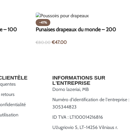
-41%
e – 100
Punaises drapeaux du monde – 200
pièces
€
47.00
€
80.00
CLIENTÈLE
INFORMATIONS SUR
L'ENTREPRISE
équentes
Domo lazeriai, MB
 retours
Numéro d'identification de l'entreprise :
onfidentialité
305344823
tilisation
ID TVA : LT100014216816
Užugriovio 5, LT-14256 Vilniaus r.