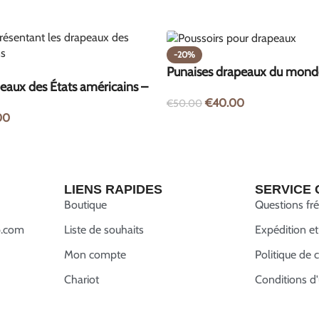
-20%
Punaises drapeaux du mond
eaux des États américains –
pièces
€
40.00
€
50.00
00
LIENS RAPIDES
SERVICE 
Boutique
Questions fr
.com
Liste de souhaits
Expédition et
Mon compte
Politique de c
Chariot
Conditions d'u