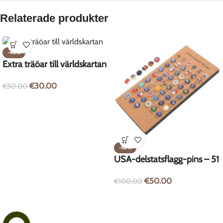
Relaterade produkter
-40%
Extra träöar till världskartan
€
30.00
€
50.00
-50%
USA-delstatsflagg-pins – 51
st
€
50.00
€
100.00