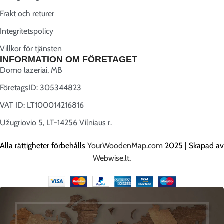
Frakt och returer
Integritetspolicy
Villkor för tjänsten
INFORMATION OM FÖRETAGET
Domo lazeriai, MB
FöretagsID: 305344823
VAT ID: LT100014216816
Užugriovio 5, LT-14256 Vilniaus r.
Alla rättigheter förbehålls
YourWoodenMap.com
2025 | Skapad av
Webwise.lt
.