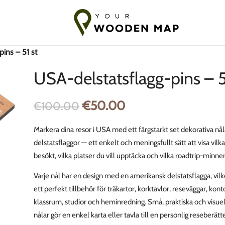
till Baltikum
7-14 dagars frakt till EU
10-18 dagars frakt till län
ins – 51 st
USA-delstatsflagg-pins – 5
€
50.00
€
100.00
Markera dina resor i USA med ett färgstarkt set dekorativa nå
delstatsflaggor — ett enkelt och meningsfullt sätt att visa vilk
besökt, vilka platser du vill upptäcka och vilka roadtrip-minnen
Varje nål har en design med en amerikansk delstatsflagga, vilket
ett perfekt tillbehör för träkartor, korktavlor, reseväggar, kont
klassrum, studior och heminredning. Små, praktiska och visuel
nålar gör en enkel karta eller tavla till en personlig reseber