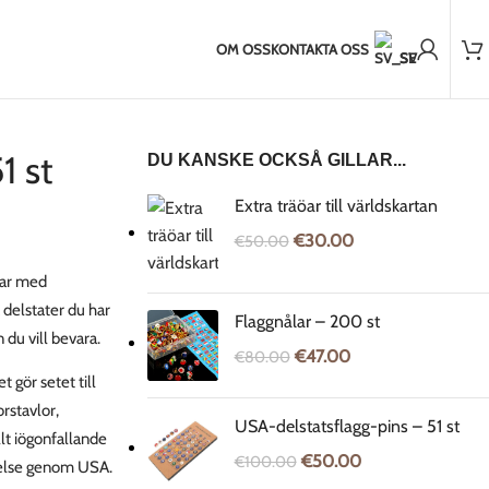
2.000+ nöjda kunder
der utanför EU
2-5 dagars frakt till Baltikum
7-14 dagars frakt till
OM OSS
KONTAKTA OSS
SV
1 st
DU KANSKE OCKSÅ GILLAR...
Extra träöar till världskartan
€
30.00
€
50.00
lar med
a delstater du har
Flaggnålar – 200 st
 du vill bevara.
€
47.00
€
80.00
 gör setet till
orstavlor,
USA-delstatsflagg-pins – 51 st
lt iögonfallande
€
50.00
€
100.00
ättelse genom USA.