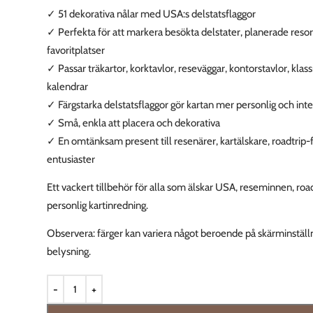
✓
51 dekorativa nålar med USA:s delstatsflaggor
✓
Perfekta för att markera besökta delstater, planerade reso
favoritplatser
✓
Passar träkartor, korktavlor, reseväggar, kontorstavlor, kla
kalendrar
✓
Färgstarka delstatsflaggor gör kartan mer personlig och inte
✓
Små, enkla att placera och dekorativa
✓
En omtänksam present till resenärer, kartälskare, roadtrip
entusiaster
Ett vackert tillbehör för alla som älskar USA, reseminnen, roa
personlig kartinredning.
Observera: färger kan variera något beroende på skärminställ
belysning.