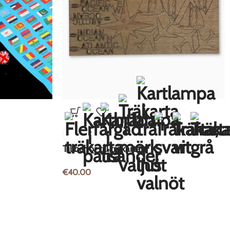
Tillbehör till träkartan
€
40.00