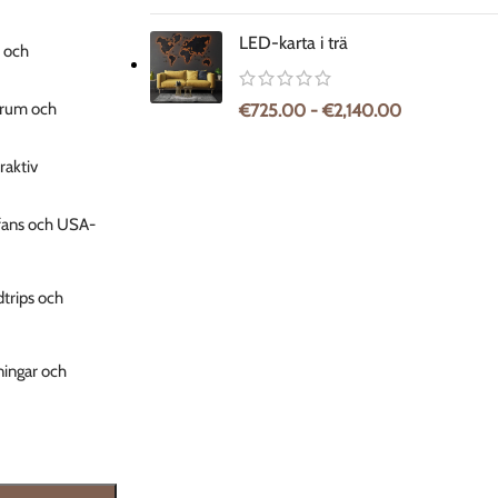
LED-karta i trä
r och
ssrum och
€
725.00
-
€
2,140.00
raktiv
-fans och USA-
dtrips och
ningar och