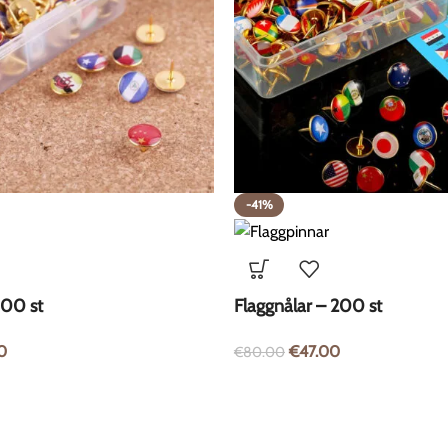
-41%
100 st
Flaggnålar – 200 st
0
€
47.00
€
80.00