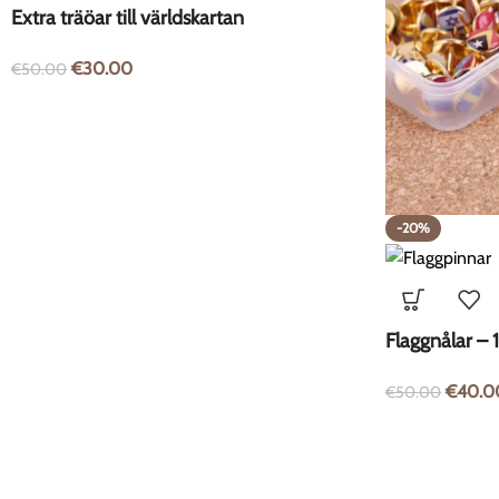
Extra träöar till världskartan
€
30.00
€
50.00
-20%
Flaggnålar – 
€
40.0
€
50.00