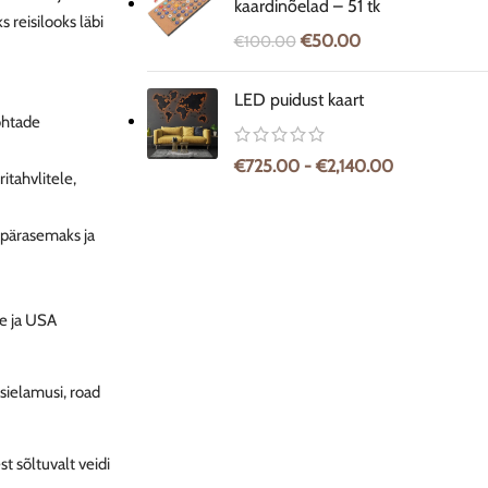
kaardinõelad – 51 tk
s reisilooks läbi
€
50.00
€
100.00
LED puidust kaart
kohtade
€
725.00
-
€
2,140.00
ritahvlitele,
upärasemaks ja
ele ja USA
isielamusi, road
st sõltuvalt veidi