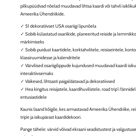
pilkupüüdvad nõelad muudavad lihtsa kaardi või tahvli isiklikuk
Ameerika Ühendriikide.
✓
51 dekoratiivset USA osariigi lipunõela
✓
Sobib külastatud osariikide, planeeritud reiside ja lemmik
märkimiseks
✓
Sobib puidust kaartidele, korktahvlitele, reisiseintele, konto
klassiruumidesse ja kalendritele
✓
Värvilised osariigilippude kujundused muudavad kaardi isik
interaktiivsemaks
✓
Väikesed, lihtsasti paigaldatavad ja dekoratiivsed
✓
Hea kingitus reisijatele, kaardihuvilistele, road trip’i fännid
entusiastidele
Kaunis lisand kõigile, kes armastavad Ameerika Ühendriike, re
trip’e ja isikupärast kaardidekoori.
Pange tähele: värvid võivad ekraani seadistustest ja valgustuse