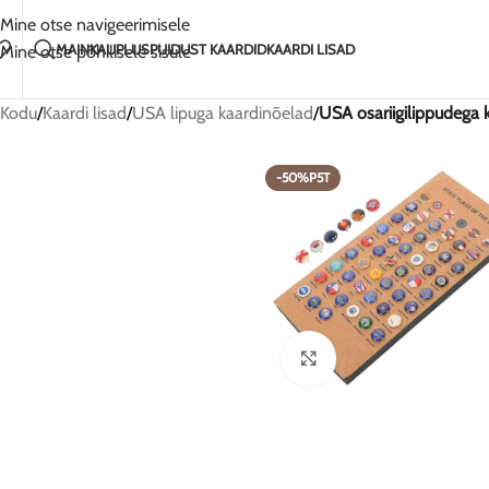
Armastusega käsitsi valmistatud Leedus
2-5 päeva tarn
Mine otse navigeerimisele
MAIN
KAUPLUS
PUIDUST KAARDID
KAARDI LISAD
Mine otse põhilisele sisule
Kodu
/
Kaardi lisad
/
USA lipuga kaardinõelad
/
USA osariigilippudega 
-50%P5T
Suurendamiseks klõps