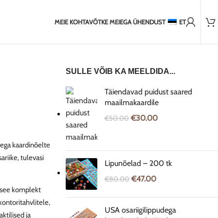
2,000+ rahulolevat klienti
-ELi riikidesse
2-5 päeva tarne Baltikumi
7-14 päeva saatmine 
MEIE KOHTA
VÕTKE MEIEGA ÜHENDUST
ET
SULLE VÕIB KA MEELDIDA...
Täiendavad puidust saared
maailmakaardile
€
30.00
€
50.00
dega kaardinõelte
ariike, tulevasi
Lipunõelad – 200 tk
€
47.00
€
80.00
b see komplekt
kontoritahvlitele,
USA osariigilippudega
ktilised ja