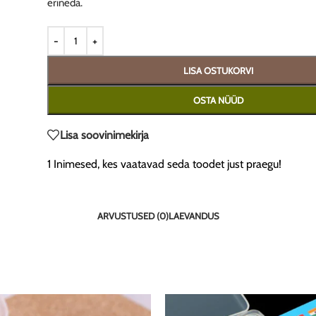
erineda.
LISA OSTUKORVI
OSTA NÜÜD
Lisa soovinimekirja
1
Inimesed, kes vaatavad seda toodet just praegu!
ARVUSTUSED (0)
LAEVANDUS