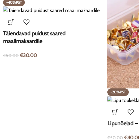
-40%P5T
Täiendavad puidust saared
maailmakaardile
€
30.00
€
50.00
-20%P5T
Lipunõelad –
€
40.0
€
50.00