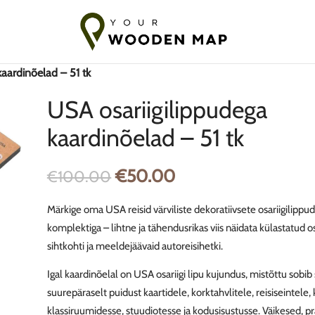
e Baltikumi
7-14 päeva saatmine ELi
10-18 päeva saatmine mitte
kaardinõelad – 51 tk
USA osariigilippudega
kaardinõelad – 51 tk
€
50.00
€
100.00
Märkige oma USA reisid värviliste dekoratiivsete osariigilippu
komplektiga – lihtne ja tähendusrikas viis näidata külastatud os
a
sihtkohti ja meeldejäävaid autoreisihetki.
Igal kaardinõelal on USA osariigi lipu kujundus, mistõttu sobi
suurepäraselt puidust kaartidele, korktahvlitele, reisiseintele, 
klassiruumidesse, stuudiotesse ja kodusisustusse. Väikesed, pra