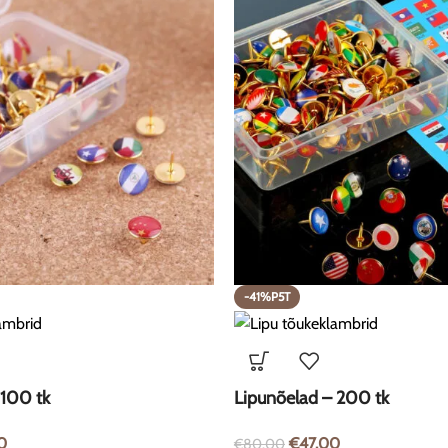
-41%P5T
 100 tk
Lipunõelad – 200 tk
0
€
47.00
€
80.00