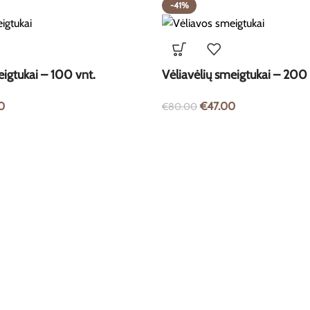
-41%
eigtukai – 100 vnt.
Vėliavėlių smeigtukai – 200 
0
€
47.00
€
80.00