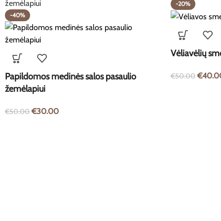
-20%
-40%
Vėliavėlių sm
Papildomos medinės salos pasaulio
€
40.0
€
50.00
žemėlapiui
€
30.00
€
50.00