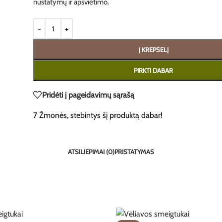
nustatymų ir apšvietimo.
Į KREPŠELĮ
PIRKTI DABAR
Pridėti į pageidavimų sąrašą
7
Žmonės, stebintys šį produktą dabar!
ATSILIEPIMAI (0)
PRISTATYMAS