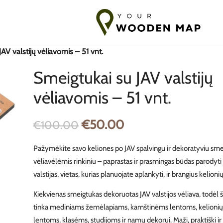
mas į Baltijos šalis
7-14 dienų pristatymas į ES
10-18 dienų Pri
AV valstijų vėliavomis – 51 vnt.
Smeigtukai su JAV valstijų
vėliavomis – 51 vnt.
€
50.00
€
100.00
Pažymėkite savo keliones po JAV spalvingu ir dekoratyviu smei
vėliavėlėmis rinkiniu – paprastas ir prasmingas būdas parodyti
padidinti
valstijas, vietas, kurias planuojate aplankyti, ir brangius kelion
Kiekvienas smeigtukas dekoruotas JAV valstijos vėliava, todėl ši
tinka mediniams žemėlapiams, kamštinėms lentoms, kelionių
lentoms, klasėms, studijoms ir namų dekorui. Maži, praktiški ir