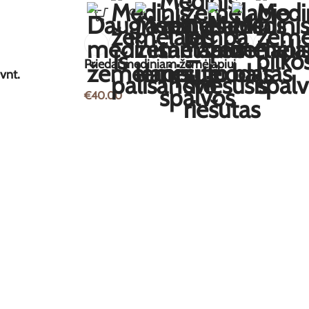
Priedai mediniam žemėlapiui
vnt.
€
40.00