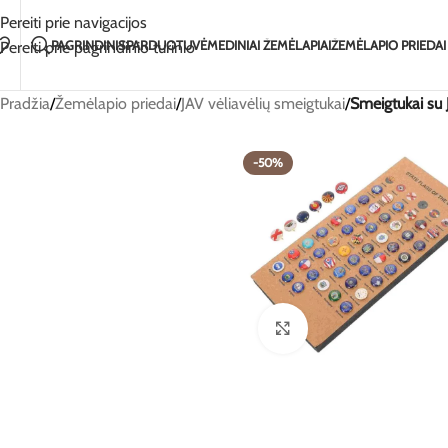
Rankų darbo su meile Lietuvoje
2-5 dienų pristaty
Pereiti prie navigacijos
PAGRINDINIS
PARDUOTUVĖ
MEDINIAI ŽEMĖLAPIAI
ŽEMĖLAPIO PRIEDAI
Pereiti prie pagrindinio turinio
Pradžia
/
Žemėlapio priedai
/
JAV vėliavėlių smeigtukai
/
Smeigtukai su J
-50%
Spustelėkite, jei norite 