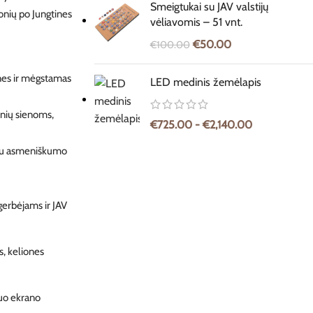
Smeigtukai su JAV valstijų
onių po Jungtines
vėliavomis – 51 vnt.
€
50.00
€
100.00
ones ir mėgstamas
LED medinis žemėlapis
nių sienoms,
€
725.00
-
€
2,140.00
giau asmeniškumo
gerbėjams ir JAV
s, keliones
nuo ekrano