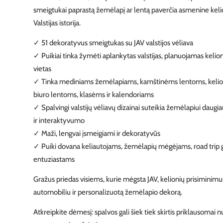
smeigtukai paprastą žemėlapį ar lentą paverčia asmenine keli
Valstijas istorija.
✓
51 dekoratyvus smeigtukas su JAV valstijos vėliava
✓
Puikiai tinka žymėti aplankytas valstijas, planuojamas keli
vietas
✓
Tinka mediniams žemėlapiams, kamštinėms lentoms, kelio
biuro lentoms, klasėms ir kalendoriams
✓
Spalvingi valstijų vėliavų dizainai suteikia žemėlapiui dau
ir interaktyvumo
✓
Maži, lengvai įsmeigiami ir dekoratyvūs
✓
Puiki dovana keliautojams, žemėlapių mėgėjams, road trip 
entuziastams
Gražus priedas visiems, kurie mėgsta JAV, kelionių prisiminimu
automobiliu ir personalizuotą žemėlapio dekorą.
Atkreipkite dėmesį: spalvos gali šiek tiek skirtis priklausomai 