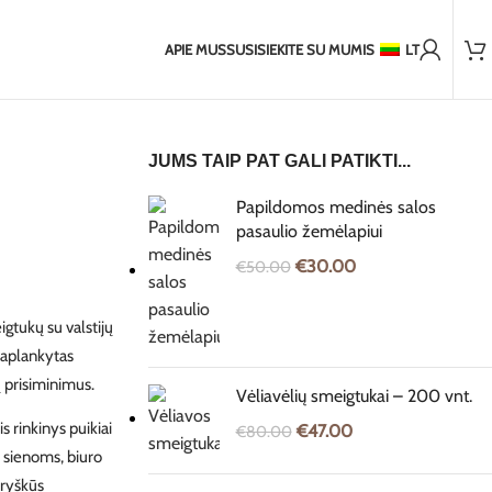
2 000+ patenkintų klientų
statymas į ne ES šalis
2-5 dienų pristatymas į Baltijos šalis
7-1
APIE MUS
SUSISIEKITE SU MUMIS
LT
JUMS TAIP PAT GALI PATIKTI...
Papildomos medinės salos
pasaulio žemėlapiui
€
30.00
€
50.00
gtukų su valstijų
 aplankytas
ių prisiminimus.
Vėliavėlių smeigtukai – 200 vnt.
s rinkinys puikiai
€
47.00
€
80.00
 sienoms, biuro
 ryškūs