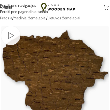
Rankų darbo su meile Lietuvoje
Pereiti prie navigacijos
MENIU
Pereiti prie pagrindinio turinio
Pradžia
/
Mediniai žemėlapiai
/
Lietuvos žemėlapiai