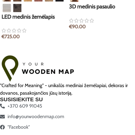
3D medinis pasaulio
žemėlapis
LED medinis žemėlapis
€
90.00
€
725.00
"Crafted for Meaning" - unikalūs mediniai žemėlapiai, dekoras ir
dovanos, pasakojančios jūsų istoriją.
SUSISIEKITE SU
+370 609 91045
info@yourwoodenmap.com
"Facebook"