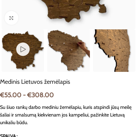
Spustelėkite, jei norite padidinti
Medinis Lietuvos žemėlapis
€
55.00
-
€
308.00
Su šiuo rankų darbo mediniu žemėlapiu, kuris atspindi jūsų meilę
šaliai ir smalsumą kiekvienam jos kampeliui, pažinkite Lietuvą
unikaliu būdu.
SPALVA