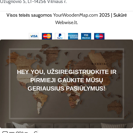
Užugriovio 5, LT-14256 Vilniaus r.
Visos teisės saugomos
YourWoodenMap.com
2025 | Sukūrė
Webwise.lt
.
HEY YOU, UŽSIREGISTRUOKITE IR
PIRMIEJI GAUKITE MŪSŲ
GERIAUSIUS PASIŪLYMUS!