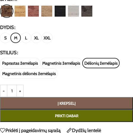
DYDIS
S
M
L
XL
XXL
STILIUS
Paprastas žemėlapis
Magnetinis žemėlapis
Dėlionių žemėlapis
Magnetinis dėlionės žemėlapis
Į KREPŠELĮ
PIRKTI DABAR
Pridėti į pageidavimų sąrašą
Dydžių lentelė