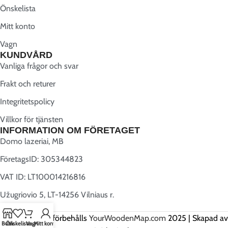
Önskelista
Mitt konto
Vagn
KUNDVÅRD
Vanliga frågor och svar
Frakt och returer
Integritetspolicy
Villkor för tjänsten
INFORMATION OM FÖRETAGET
Domo lazeriai, MB
FöretagsID: 305344823
VAT ID: LT100014216816
Užugriovio 5, LT-14256 Vilniaus r.
Alla rättigheter förbehålls
YourWoodenMap.com
2025 | Skapad av
Butik
Önskelista
Vagn
Mitt konto