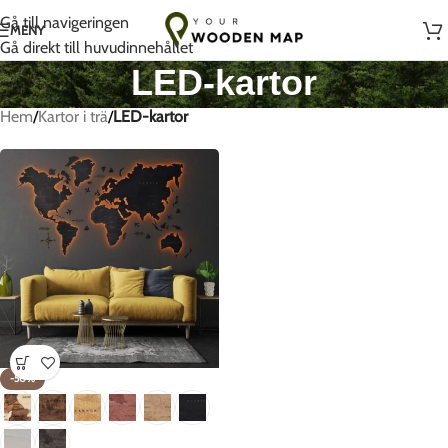
Handgjort med kärlek i Litauen
Gå till navigeringen
MENY
Gå direkt till huvudinnehållet
LED-kartor
Hem
/
Kartor i trä
/
LED-kartor
-50%