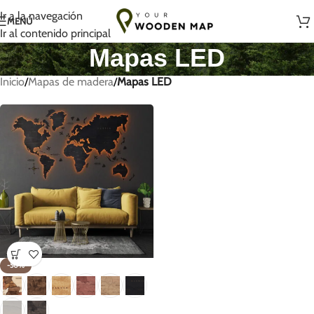
Hecho a mano con amor en Lituania
Ir a la navegación
MENÚ
Ir al contenido principal
Mapas LED
Inicio
/
Mapas de madera
/
Mapas LED
-50%