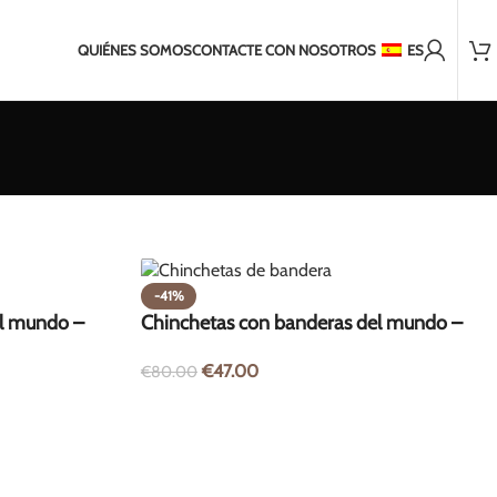
Más de 2.000 clientes satisfechos
 para envíos fuera de la UE
Envío en 2-5 días a los Países Bálti
QUIÉNES SOMOS
CONTACTE CON NOSOTROS
ES
-41%
el mundo –
Chinchetas con banderas del mundo –
200 unidades
€
47.00
€
80.00