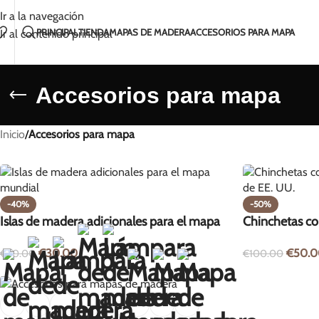
Hecho a mano con amor en Lituania
Envío en 2-5 
Ir a la navegación
PRINCIPAL
TIENDA
MAPAS DE MADERA
ACCESORIOS PARA MAPA
Ir al contenido principal
Accesorios para mapa
Inicio
/
Accesorios para mapa
-40%
-50%
Islas de madera adicionales para el mapa
Chinchetas co
mundial
EE. UU. – 51 
€
30.00
€
50.0
€
50.00
€
100.00