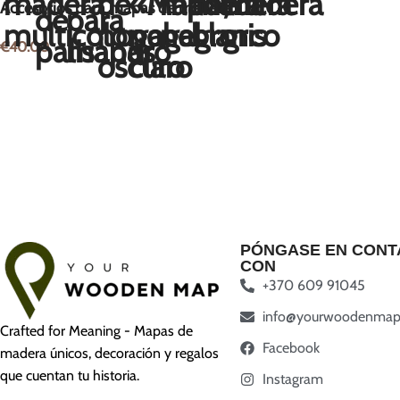
Accesorios para mapas de madera
€
40.00
PÓNGASE EN CONT
CON
+370 609 91045
info@yourwoodenmap
Crafted for Meaning - Mapas de
Facebook
madera únicos, decoración y regalos
que cuentan tu historia.
Instagram