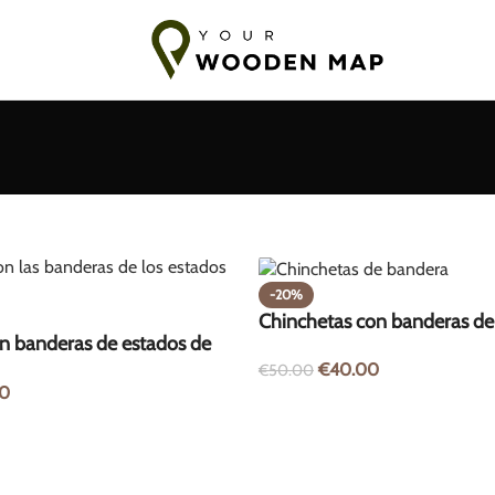
días a los Países Bálticos
Envío a la UE en 7-14 días
10-18 días
-20%
Chinchetas con banderas d
n banderas de estados de
100 unidades
€
40.00
unidades
€
50.00
0