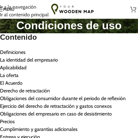
Hecho a mano con amor en Lituania
Ir a la navegación
MENÚ
Ir al contenido principal
Condiciones de uso
Contenido
Definiciones
La identidad del empresario
Aplicabilidad
La oferta
El Acuerdo
Derecho de retractación
Obligaciones del consumidor durante el periodo de reflexión
Ejercicio del derecho de retractación y gastos conexos
Obligaciones del empresario en caso de desistimiento
Precios
Cumplimiento y garantías adicionales
Entrega y ejecución