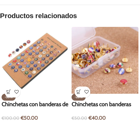
Productos relacionados
-50%
-20%
Chinchetas con banderas de
Chinchetas con banderas
estados de EE. UU. – 51
del mundo – 100 unidades
€
50.00
€
40.00
€
100.00
€
50.00
unidades