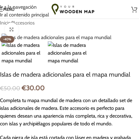
Hecho a mano con amor en Lituania
Ir a la navegación
MENÚ
Ir al contenido principal
Inicio
/
Accesorios
Haz clic para ampliar
-40%
Islas de madera adicionales para el mapa mundial
€
30.00
€
50.00
Completa tu mapa mundial de madera con un detallado set de
islas adicionales de madera. Este accesorio es perfecto para
quienes desean una apariencia más completa, rica y decorativa,
con islas y archipiélagos populares de todo el mundo.
Cada pieza de isla está cortada con láser en madera y grabada