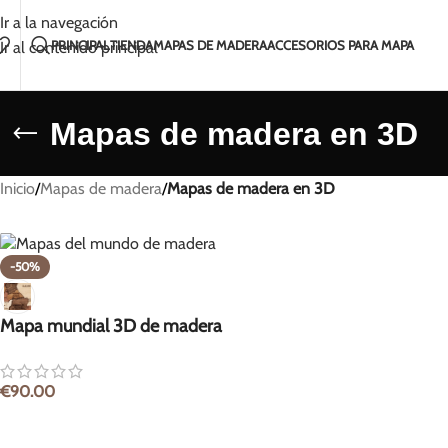
Hecho a mano con amor en Lituania
Envío en 2-5
Ir a la navegación
PRINCIPAL
TIENDA
MAPAS DE MADERA
ACCESORIOS PARA MAPA
Ir al contenido principal
Mapas de madera en 3D
Inicio
/
Mapas de madera
/
Mapas de madera en 3D
-50%
Mapa mundial 3D de madera
€
90.00