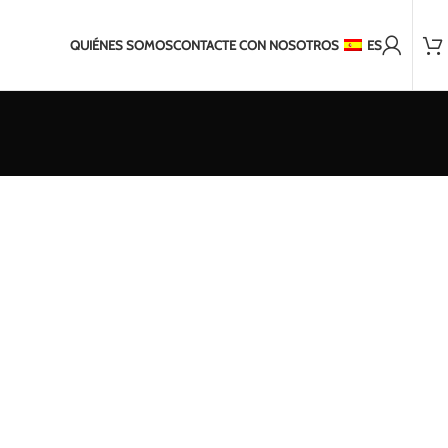
Más de 2.000 clientes satisfechos
s para envíos fuera de la UE
Envío en 2-5 días a los Países Bálti
QUIÉNES SOMOS
CONTACTE CON NOSOTROS
ES