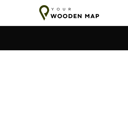
 días a los Países Bálticos
Envío a la UE en 7-14 días
10-18 día