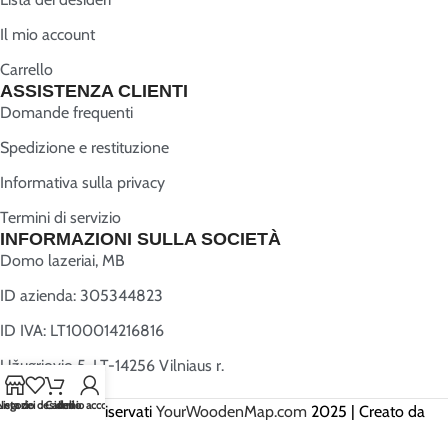
Il mio account
Carrello
ASSISTENZA CLIENTI
Domande frequenti
Spedizione e restituzione
Informativa sulla privacy
Termini di servizio
INFORMAZIONI SULLA SOCIETÀ
Domo lazeriai, MB
ID azienda: 305344823
ID IVA: LT100014216816
Užugriovio 5, LT-14256 Vilniaus r.
Negozio
Lista dei desideri
Carrello
Il mio account
Tutti i diritti riservati
YourWoodenMap.com
2025 | Creato da
Webwise.lt
.