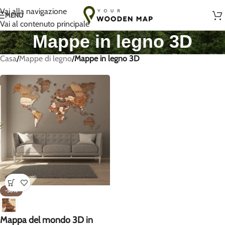
Fatto a mano con amore in Lituania
Vai alla navigazione
MENU
Vai al contenuto principale
Mappe in legno 3D
Casa
/
Mappe di legno
/
Mappe in legno 3D
-50%
Mappa del mondo 3D in