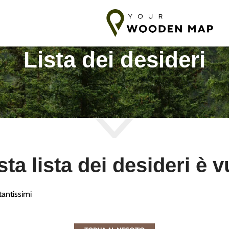
pedizione in Baltico
7-14 giorni di spedizione verso l'UE
10-18 g
Lista dei desideri
ta lista dei desideri è v
tantissimi