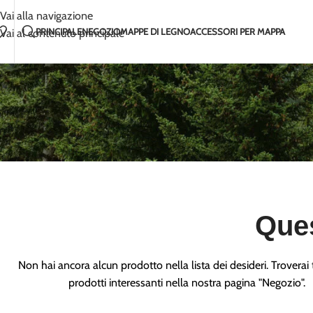
Fatto a mano con amore in Lituania
2-5 giorni di s
Vai alla navigazione
PRINCIPALE
NEGOZIO
MAPPE DI LEGNO
ACCESSORI PER MAPPA
Vai al contenuto principale
Ques
Non hai ancora alcun prodotto nella lista dei desideri. Troverai 
prodotti interessanti nella nostra pagina "Negozio".