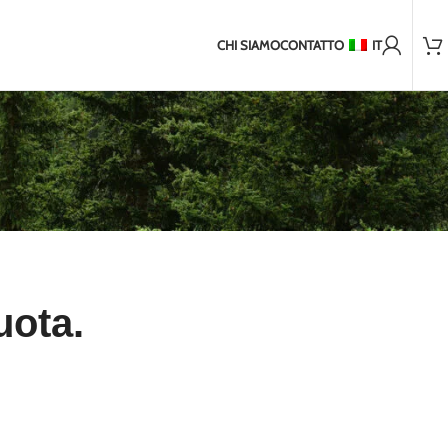
Oltre 2.000 clienti soddisfatti
iorni Spedizione in paesi non UE
2-5 giorni di spedizione in Balt
CHI SIAMO
CONTATTO
IT
uota.