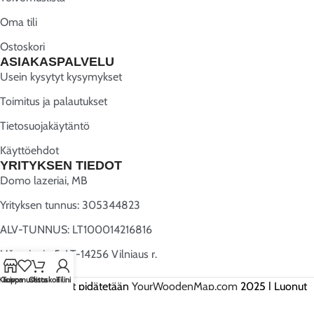
Oma tili
Ostoskori
ASIAKASPALVELU
Usein kysytyt kysymykset
Toimitus ja palautukset
Tietosuojakäytäntö
Käyttöehdot
YRITYKSEN TIEDOT
Domo lazeriai, MB
Yrityksen tunnus: 305344823
ALV-TUNNUS: LT100014216816
Užugriovio 5, LT-14256 Vilniaus r.
Kauppa
Toivomuslista
Ostoskori
Tilini
Kaikki oikeudet pidätetään
YourWoodenMap.com
2025 | Luonut
Webwise.lt
.