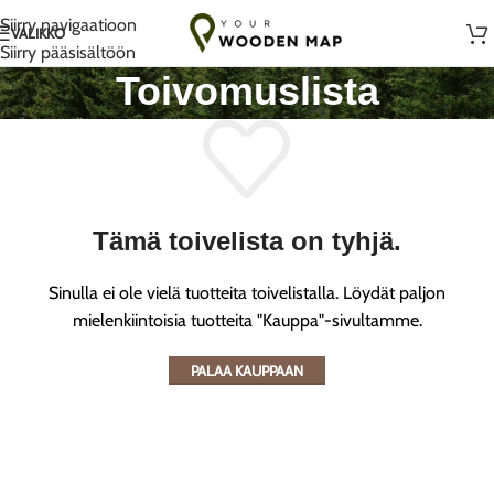
Käsintehty rakkaudella Liettuassa
Siirry navigaatioon
VALIKKO
Siirry pääsisältöön
Toivomuslista
Tämä toivelista on tyhjä.
Sinulla ei ole vielä tuotteita toivelistalla. Löydät paljon
mielenkiintoisia tuotteita "Kauppa"-sivultamme.
PALAA KAUPPAAN